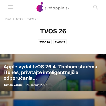
Home
tvOS
tvOS 26
TVOS 26
TVOS 26
TVOS 27
Apple vydal tvOS 26.4. Zbohom starému
iTunes, privítajte inteligentnejšie
odporúčania...
Tomáš Varga
-
24. marca 2026