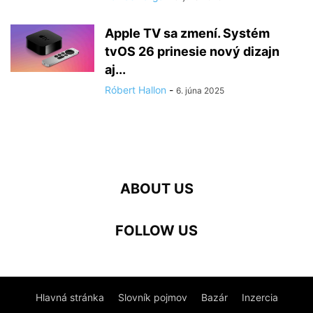
Apple TV sa zmení. Systém
tvOS 26 prinesie nový dizajn
aj...
Róbert Hallon
-
6. júna 2025
ABOUT US
FOLLOW US
Hlavná stránka
Slovník pojmov
Bazár
Inzercia