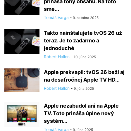
prináša tony obsahu. Na toto
sme...
Tomáš Varga
-
9. októbra 2025
Takto nainštalujete tvOS 26 už
teraz. Je to zadarmo a
jednoduché
Róbert Hallon
-
10. júna 2025
Apple prekvapil: tvOS 26 beží aj
na desaťročnej Apple TV HD...
Róbert Hallon
-
9. júna 2025
Apple nezabudol ani na Apple
TV. Toto prináša úplne nový
systém...
Tomáš Varga
-
9. júna 2025