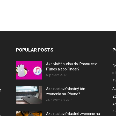
POPULAR POSTS
P
Ako vložiť hudbu do iPhonu cez
N
iTunes alebo Finder?
i
6. januára 2017
Za
A
Ako nastaviť vlastný tón
e
zvonenia na iPhone?
Z
25. novembra 2014
A
So
Ako nastaviť vlastné zvonenie na