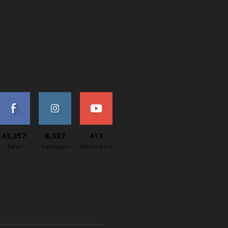
ČO: 48167657
IČ: 2120076189
AT: SK2120076189
ontaktný e-mail: redakcia@svetapple.sk
43,257
8,327
413
Fans
Followers
Subscribers