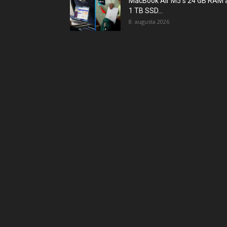
MacBook Air M5 s 24 GB RAM 
1 TB SSD...
8. augusta 2026