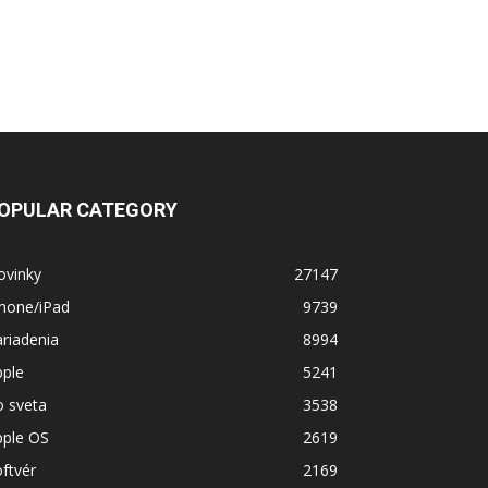
OPULAR CATEGORY
ovinky
27147
Phone/iPad
9739
riadenia
8994
pple
5241
o sveta
3538
pple OS
2619
ftvér
2169