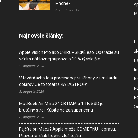
a
iPhone?
A
7. januára 2017
M
Najnovšie články:
Hl
S
Apple Vision Pro ako CHIRURGICKÉ eso. Operácie sú
vďaka náhlavnej súprave o 19 % rýchlejšie
B
9. augusta 2026
In
V továrňach stoja procesory pre iPhony za miliardu
K
dolárov. Je to totálna KATASTROFA
R
9. augusta 2026
P
MacBook Air M5 s 24 GB RAM a 1 TB SSD je
O
brutálny stroj. Kúpite ho za super cenu
8. augusta 2026
M
Fajčíte pri Macu? Apple môže ODMIETNUŤ opravu.
s
Pravda je však trochu zložitejšia