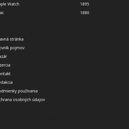
pple Watch
1895
ac
1880
avná stránka
lovník pojmov
azár
zercia
ontakt
edakcia
odmienky používania
chrana osobných údajov
agazín svetapple.sk prevádzkuje
poločnosť Netspree s.r.o.