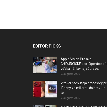
EDITOR PICKS
Apple Vision Pro ako
CHIRURGICKÉ eso. Operácie sú
vďaka náhlavnej súprave...
9. augusta 2026
V továrňach stoja procesory pr
iPhony za miliardu dolárov. Je
to...
9. augusta 2026