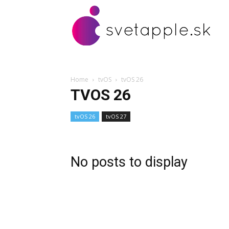
Home
tvOS
tvOS 26
TVOS 26
tvOS 26
tvOS 27
No posts to display