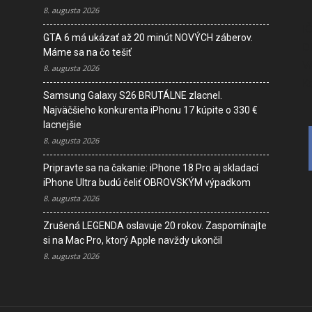
8. augusta 2026
I
GTA 6 má ukázať až 20 minút NOVÝCH záberov.
D
Máme sa na čo tešiť
V
8. augusta 2026
K
Samsung Galaxy S26 BRUTÁLNE zlacnel.
Najväčšieho konkurenta iPhonu 17 kúpite o 330 €
lacnejšie
8. augusta 2026
Pripravte sa na čakanie: iPhone 18 Pro aj skladací
iPhone Ultra budú čeliť OBROVSKÝM výpadkom
8. augusta 2026
Zrušená LEGENDA oslavuje 20 rokov. Zaspomínajte
si na Mac Pro, ktorý Apple navždy ukončil
8. augusta 2026