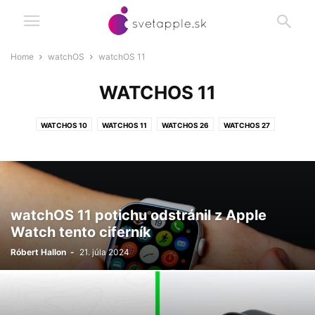
Home
watchOS
watchOS 11
WATCHOS 11
WATCHOS 10
WATCHOS 11
WATCHOS 26
WATCHOS 27
WATCHOS 6
WATCHOS 7
WATCHOS 8
WATCHOS 9
watchOS 11 potichu odstránil z Apple
Watch tento ciferník
Róbert Hallon
-
21. júla 2024