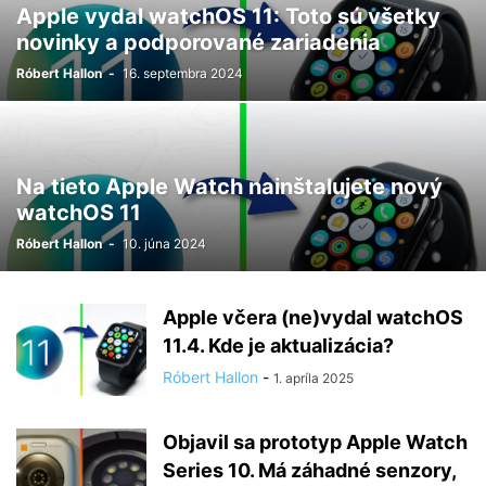
Apple vydal watchOS 11: Toto sú všetky
novinky a podporované zariadenia
Róbert Hallon
-
16. septembra 2024
Na tieto Apple Watch nainštalujete nový
watchOS 11
Róbert Hallon
-
10. júna 2024
Apple včera (ne)vydal watchOS
11.4. Kde je aktualizácia?
Róbert Hallon
-
1. apríla 2025
Objavil sa prototyp Apple Watch
Series 10. Má záhadné senzory,