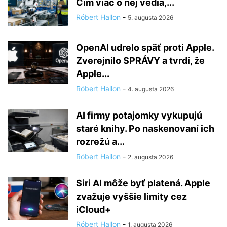
Čím viac o nej vedia,...
Róbert Hallon
-
5. augusta 2026
OpenAI udrelo späť proti Apple.
Zverejnilo SPRÁVY a tvrdí, že
Apple...
Róbert Hallon
-
4. augusta 2026
AI firmy potajomky vykupujú
staré knihy. Po naskenovaní ich
rozrežú a...
Róbert Hallon
-
2. augusta 2026
Siri AI môže byť platená. Apple
zvažuje vyššie limity cez
iCloud+
Róbert Hallon
-
1. augusta 2026