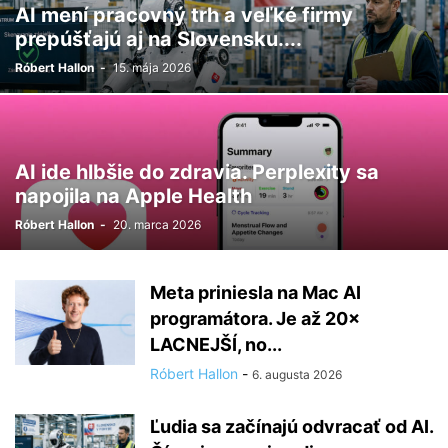
AI mení pracovný trh a veľké firmy
prepúšťajú aj na Slovensku....
Róbert Hallon
-
15. mája 2026
AI ide hlbšie do zdravia. Perplexity sa
napojila na Apple Health
Róbert Hallon
-
20. marca 2026
Meta priniesla na Mac AI
programátora. Je až 20×
LACNEJŠÍ, no...
Róbert Hallon
-
6. augusta 2026
Ľudia sa začínajú odvracať od AI.