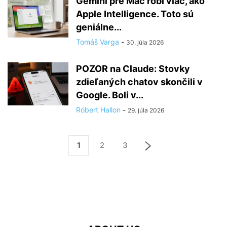
Gemini pre Mac robí viac, ako
Apple Intelligence. Toto sú
geniálne...
Tomáš Varga
-
30. júla 2026
POZOR na Claude: Stovky
zdieľaných chatov skončili v
Google. Boli v...
Róbert Hallon
-
29. júla 2026
1
2
3