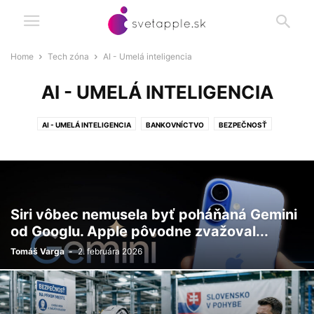
Home
Tech zóna
AI - Umelá inteligencia
AI - UMELÁ INTELIGENCIA
AI - UMELÁ INTELIGENCIA
BANKOVNÍCTVO
BEZPEČNOSŤ
ELEKTROMOBILITA
TECHNOLÓGIE
ZĽAVY
Siri vôbec nemusela byť poháňaná Gemini
od Googlu. Apple pôvodne zvažoval...
Tomáš Varga
-
2. februára 2026