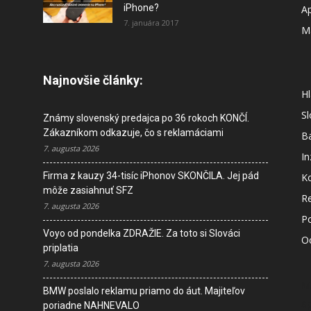
iPhone?
A
7. januára 2017
M
Najnovšie články:
Hl
S
Známy slovenský predajca po 36 rokoch KONČÍ.
Zákazníkom odkazuje, čo s reklamáciami
B
7. augusta 2026
In
Firma z kauzy 34-tisíc iPhonov SKONČILA. Jej pád
K
môže zasiahnuť SFZ
R
7. augusta 2026
P
Voyo od pondelka ZDRAŽIE. Za toto si Slováci
O
priplatia
7. augusta 2026
M
BMW poslalo reklamu priamo do áut. Majiteľov
s
poriadne NAHNEVALO