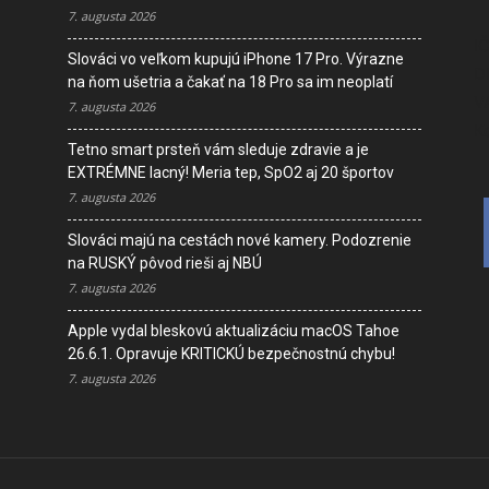
7. augusta 2026
I
Slováci vo veľkom kupujú iPhone 17 Pro. Výrazne
D
na ňom ušetria a čakať na 18 Pro sa im neoplatí
V
7. augusta 2026
K
Tetno smart prsteň vám sleduje zdravie a je
EXTRÉMNE lacný! Meria tep, SpO2 aj 20 športov
7. augusta 2026
Slováci majú na cestách nové kamery. Podozrenie
na RUSKÝ pôvod rieši aj NBÚ
7. augusta 2026
Apple vydal bleskovú aktualizáciu macOS Tahoe
26.6.1. Opravuje KRITICKÚ bezpečnostnú chybu!
7. augusta 2026