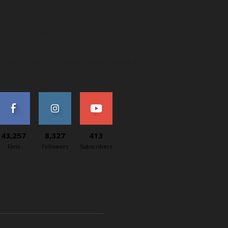
ČO: 48167657
IČ: 2120076189
AT: SK2120076189
ontaktný e-mail: redakcia@svetapple.sk
43,257
8,327
413
Fans
Followers
Subscribers