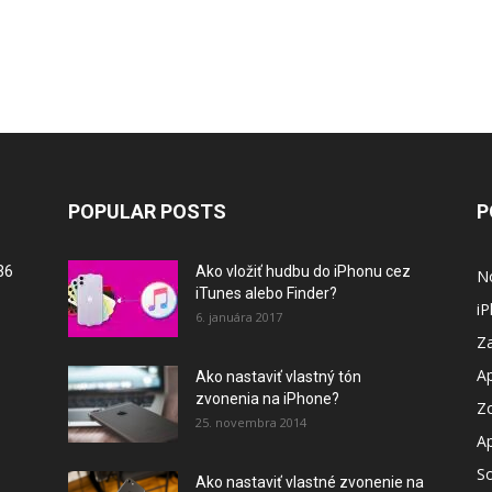
POPULAR POSTS
P
36
Ako vložiť hudbu do iPhonu cez
N
iTunes alebo Finder?
i
6. januára 2017
Za
A
Ako nastaviť vlastný tón
zvonenia na iPhone?
Z
25. novembra 2014
A
So
Ako nastaviť vlastné zvonenie na