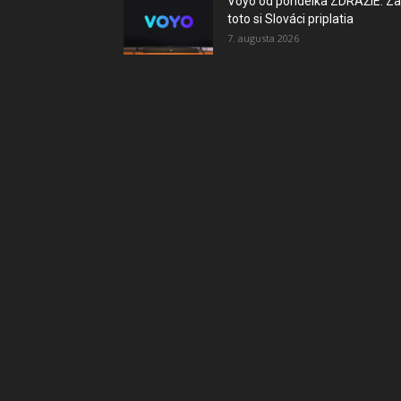
Voyo od pondelka ZDRAŽIE. Za
toto si Slováci priplatia
7. augusta 2026