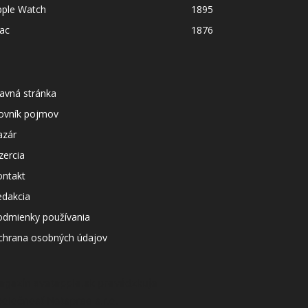
pple Watch
1895
ac
1876
avná stránka
lovník pojmov
azár
zercia
ontakt
edakcia
odmienky používania
chrana osobných údajov
agazín svetapple.sk prevádzkuje
poločnosť Netspree s.r.o.