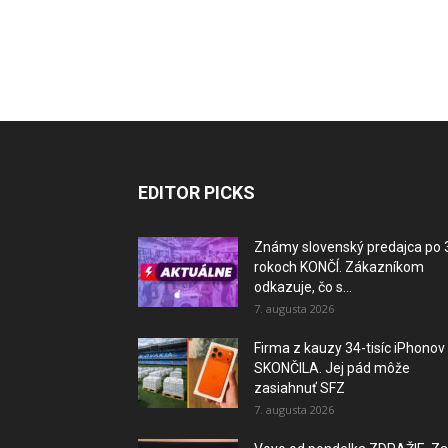
EDITOR PICKS
Známy slovenský predajca po 
rokoch KONČÍ. Zákazníkom
odkazuje, čo s...
7. augusta 2026
Firma z kauzy 34-tisíc iPhonov
SKONČILA. Jej pád môže
zasiahnuť SFZ
7. augusta 2026