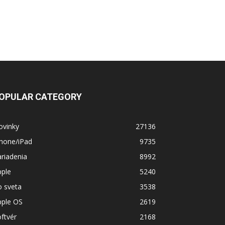
OPULAR CATEGORY
ovinky
27136
Phone/iPad
9735
riadenia
8992
pple
5240
o sveta
3538
pple OS
2619
ftvér
2168