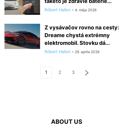
takéto je zdravie batérie...
Róbert Hallon
-
4. mája 2026
Z vysávačov rovno na cesty:
Dreame chystá extrémny
elektromobil. Stovku dá...
Róbert Hallon
-
29. apríla 2026
1
2
3
ABOUT US