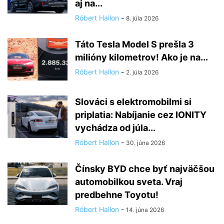
aj na...
Róbert Hallon
-
8. júla 2026
Táto Tesla Model S prešla 3
milióny kilometrov! Ako je na...
Róbert Hallon
-
2. júla 2026
Slováci s elektromobilmi si
priplatia: Nabíjanie cez IONITY
vychádza od júla...
Róbert Hallon
-
30. júna 2026
Čínsky BYD chce byť najväčšou
automobilkou sveta. Vraj
predbehne Toyotu!
Róbert Hallon
-
14. júna 2026