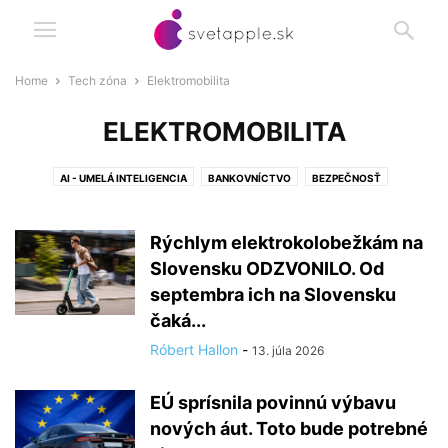
Home
Tech zóna
Elektromobilita
ELEKTROMOBILITA
AI - UMELÁ INTELIGENCIA
BANKOVNÍCTVO
BEZPEČNOSŤ
ELEKTROMOBILITA
TECHNOLÓGIE
ZĽAVY
Rýchlym elektrokolobežkám na
Slovensku ODZVONILO. Od
septembra ich na Slovensku
čaká...
Róbert Hallon
-
13. júla 2026
EÚ sprísnila povinnú výbavu
nových áut. Toto bude potrebné