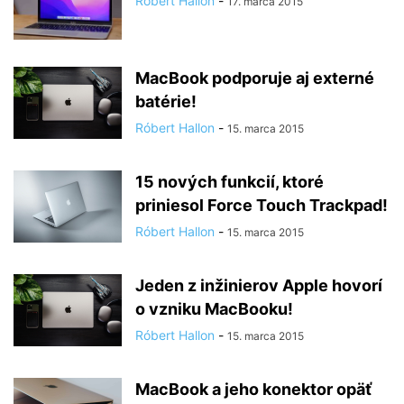
Róbert Hallon
-
17. marca 2015
MacBook podporuje aj externé
batérie!
Róbert Hallon
-
15. marca 2015
15 nových funkcií, ktoré
priniesol Force Touch Trackpad!
Róbert Hallon
-
15. marca 2015
Jeden z inžinierov Apple hovorí
o vzniku MacBooku!
Róbert Hallon
-
15. marca 2015
MacBook a jeho konektor opäť