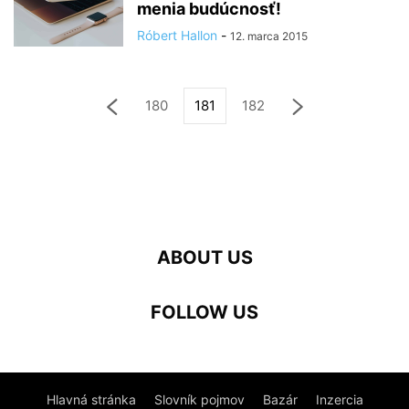
menia budúcnosť!
Róbert Hallon
-
12. marca 2015
180
181
182
ABOUT US
FOLLOW US
Hlavná stránka
Slovník pojmov
Bazár
Inzercia