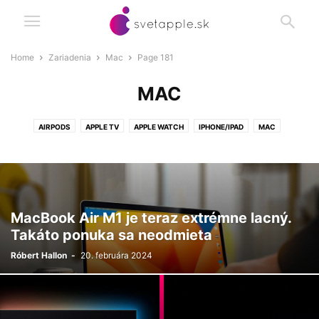
Home
Zariadenia
Mac
Page 181
MAC
AIRPODS
APPLE TV
APPLE WATCH
IPHONE/IPAD
MAC
MacBook Air M1 je teraz extrémne lacný.
Takáto ponuka sa neodmieta
Róbert Hallon
-
20. februára 2024