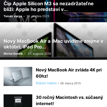
Čip Apple Silicon M3 sa nezadržateľne
blíži: Apple ho predstaví v...
Tomáš Varga
-
13. októbra 2023
Nový MacBook Air a iMac uvidíme zrejme v
októbri, iPad Pro...
Michal Bendík
-
30. augusta 2016
Nový MacBook Air zvláda 4K pri
60hz!
Róbert Hallon
-
26. marca 2015
30 ročný Macintosh vs. súčasný
internet!