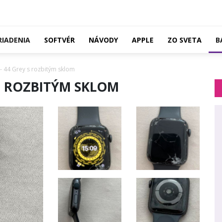
RIADENIA
SOFTVÉR
NÁVODY
APPLE
ZO SVETA
B
 44 Grey s rozbitým sklom
 S ROZBITÝM SKLOM