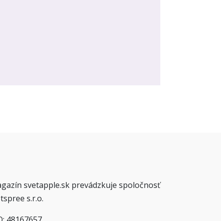
gazín svetapple.sk prevádzkuje spoločnosť
tspree s.r.o.
O: 48167657