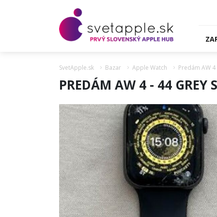
ZA
SvetApple.sk
Bazar
Apple Watch
Predám AW 4 -
PREDÁM AW 4 - 44 GREY