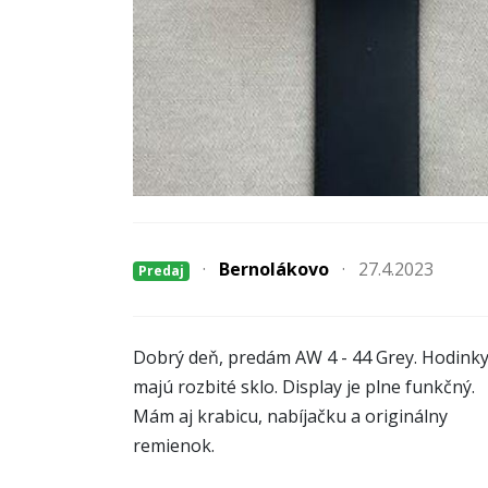
·
Bernolákovo
·
27.4.2023
Predaj
Dobrý deň, predám AW 4 - 44 Grey. Hodink
majú rozbité sklo. Display je plne funkčný.
Mám aj krabicu, nabíjačku a originálny
remienok.