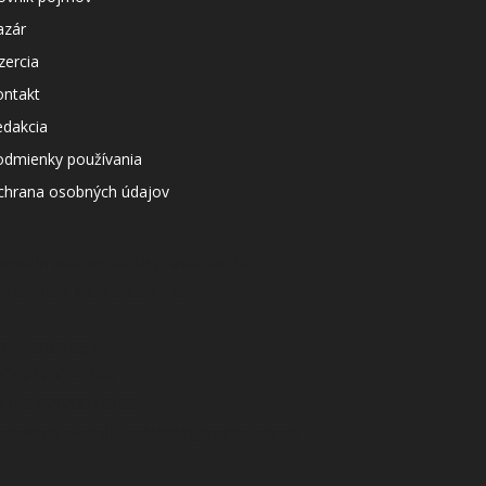
azár
zercia
ontakt
edakcia
odmienky používania
chrana osobných údajov
agazín svetapple.sk prevádzkuje
poločnosť Netspree s.r.o.
ČO: 48167657
IČ: 2120076189
AT: SK2120076189
ontaktný e-mail: redakcia@svetapple.sk