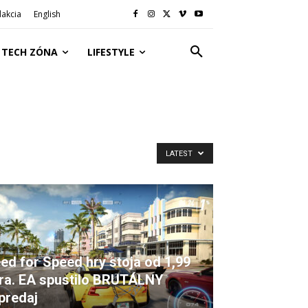
akcia
English
TECH ZÓNA
LIFESTYLE
LATEST
ed for Speed hry stoja od 1,99
ra. EA spustilo BRUTÁLNY
predaj