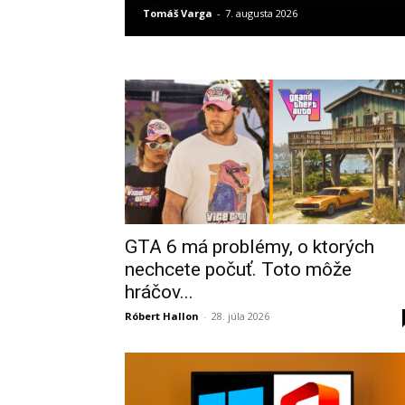
Tomáš Varga
-
7. augusta 2026
GTA 6 má problémy, o ktorých
nechcete počuť. Toto môže
hráčov...
Róbert Hallon
-
28. júla 2026