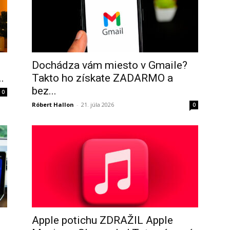
Dochádza vám miesto v Gmaile?
.
Takto ho získate ZADARMO a
bez...
0
Róbert Hallon
-
21. júla 2026
0
Apple potichu ZDRAŽIL Apple