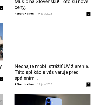
Music na Slovensku! Toto sú nové
ceny,...
0
Róbert Hallon
-
19. júla 2026
0
y
Nechajte mobil strážiť UV žiarenie.
Táto aplikácia vás varuje pred
spálením...
0
Róbert Hallon
-
15. júla 2026
0