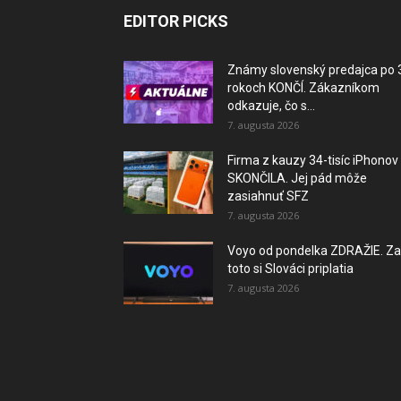
EDITOR PICKS
Známy slovenský predajca po 
rokoch KONČÍ. Zákazníkom
odkazuje, čo s...
7. augusta 2026
Firma z kauzy 34-tisíc iPhonov
SKONČILA. Jej pád môže
zasiahnuť SFZ
7. augusta 2026
Voyo od pondelka ZDRAŽIE. Za
toto si Slováci priplatia
7. augusta 2026