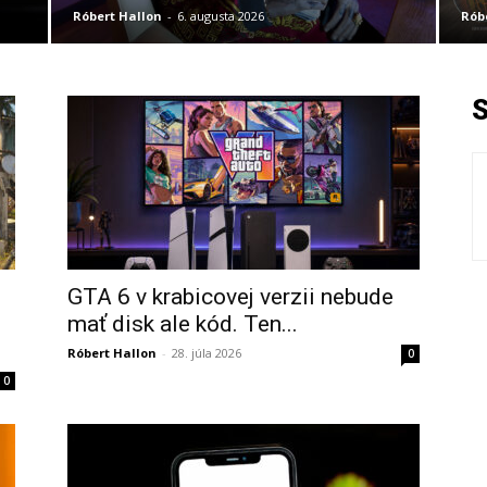
Róbert Hallon
-
6. augusta 2026
Rób
GTA 6 v krabicovej verzii nebude
mať disk ale kód. Ten...
Róbert Hallon
-
28. júla 2026
0
0