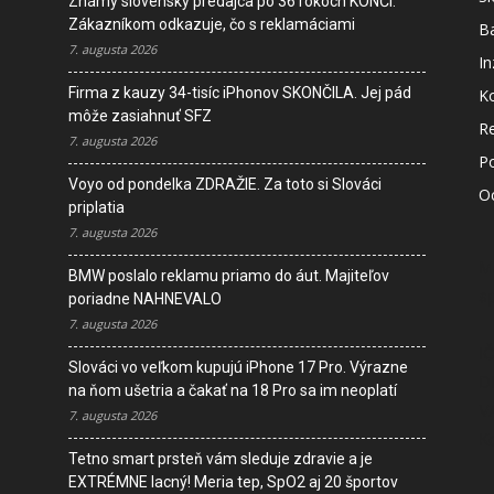
Známy slovenský predajca po 36 rokoch KONČÍ.
Zákazníkom odkazuje, čo s reklamáciami
B
7. augusta 2026
In
Firma z kauzy 34-tisíc iPhonov SKONČILA. Jej pád
K
môže zasiahnuť SFZ
R
7. augusta 2026
P
Voyo od pondelka ZDRAŽIE. Za toto si Slováci
O
priplatia
7. augusta 2026
M
BMW poslalo reklamu priamo do áut. Majiteľov
s
poriadne NAHNEVALO
7. augusta 2026
I
Slováci vo veľkom kupujú iPhone 17 Pro. Výrazne
D
na ňom ušetria a čakať na 18 Pro sa im neoplatí
V
7. augusta 2026
K
Tetno smart prsteň vám sleduje zdravie a je
EXTRÉMNE lacný! Meria tep, SpO2 aj 20 športov