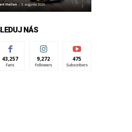
ert Hallon
-
3. augusta 2026
SLEDUJ NÁS
43,257
9,272
475
Fans
Followers
Subscribers