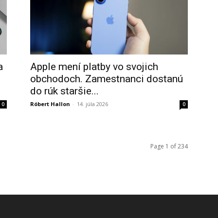
a
Apple mení platby vo svojich
obchodoch. Zamestnanci dostanú
do rúk staršie...
Róbert Hallon
-
14. júla 2026
0
0
Page 1 of 234