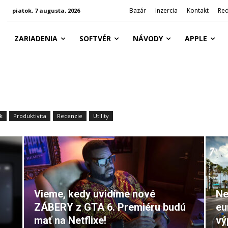
Bazár
Inzercia
Kontakt
Red
piatok, 7 augusta, 2026
ZARIADENIA
SOFTVÉR
NÁVODY
APPLE
k
Produktivita
Recenzie
Utility
Vieme, kedy uvidíme nové
Ne
ZÁBERY z GTA 6. Premiéru budú
eu
mať na Netflixe!
vý