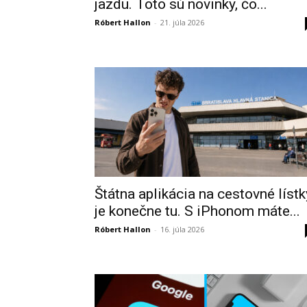
jazdu. Toto sú novinky, čo...
Róbert Hallon
-
21. júla 2026
Štátna aplikácia na cestovné lístk
je konečne tu. S iPhonom máte...
Róbert Hallon
-
16. júla 2026