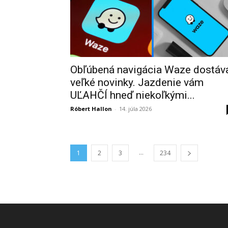
Obľúbená navigácia Waze dostáv
veľké novinky. Jazdenie vám
UĽAHČÍ hneď niekoľkými...
Róbert Hallon
-
14. júla 2026
...
1
2
3
234