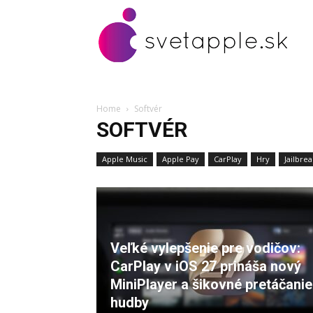
Home
Softvér
SOFTVÉR
Apple Music
Apple Pay
CarPlay
Hry
Jailbrea
Veľké vylepšenie pre vodičov:
CarPlay v iOS 27 prináša nový
MiniPlayer a šikovné pretáčanie
hudby