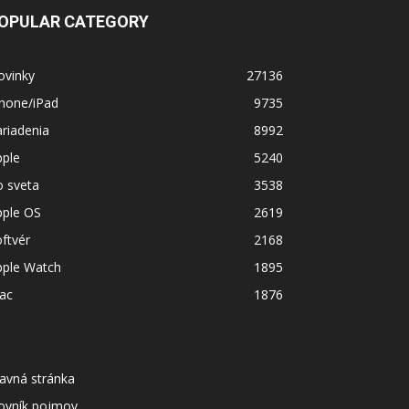
OPULAR CATEGORY
ovinky
27136
Phone/iPad
9735
riadenia
8992
pple
5240
o sveta
3538
pple OS
2619
ftvér
2168
pple Watch
1895
ac
1876
avná stránka
lovník pojmov