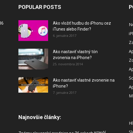
POPULAR POSTS
P
36
Ako vložiť hudbu do iPhonu cez
N
iTunes alebo Finder?
i
6. januára 2017
Za
A
Ako nastaviť vlastný tón
zvonenia na iPhone?
Z
25. novembra 2014
A
So
Ako nastaviť vlastné zvonenie na
iPhone?
A
7. januára 2017
M
Najnovšie články:
Hl
S