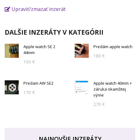
Upraviť/zmazať inzerát
DALŠIE INZERÁTY V KATEGÓRII
Apple watch SE 2
Predám apple watch
44mm
180 €
100 €
Predam AW SE2
Apple watch 40mm +
záruka okamžitej
170 €
výme
270 €
NAJNOVŠIE INZERÁTY