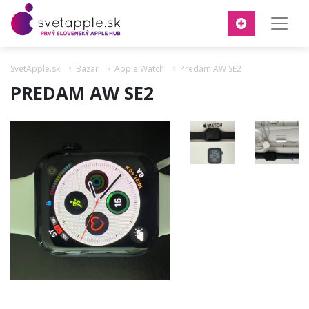
SvetApple.sk
Bazar
Apple Watch
Predam AW SE2
PREDAM AW SE2