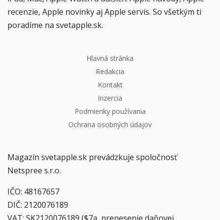
recenzie, Apple novinky aj Apple servis. So všetkým ti
poradíme na svetapple.sk.
Hlavná stránka
Redakcia
Kontakt
Inzercia
Podmienky používania
Ochrana osobných údajov
Magazín svetapple.sk prevádzkuje spoločnosť
Netspree s.r.o.
IČO: 48167657
DIČ: 2120076189
VAT: SK2120076189 ($7a, prenesenie daňovej