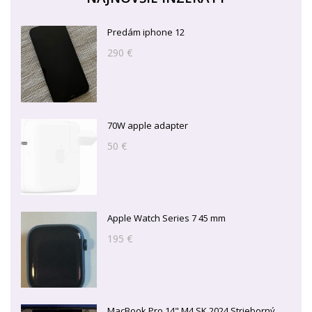
Predám iphone 12
290 €
70W apple adapter
50 €
Apple Watch Series 7 45 mm
195 €
MacBook Pro 14" M4 SK 2024 Strieborný