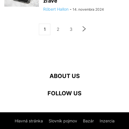
zľave
Róbert Hallon
-
14. novembra 2024
1
2
3
ABOUT US
FOLLOW US
Hlavná stránka
Slovník pojmov
Bazár
Inzercia