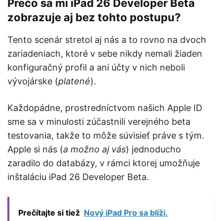
Prečo sa mi iPad 26 Developer Beta
zobrazuje aj bez tohto postupu?
Tento scenár stretol aj nás a to rovno na dvoch
zariadeniach, ktoré v sebe nikdy nemali žiaden
konfiguračný profil a ani účty v nich neboli
vývojárske (
platené
).
Každopádne, prostredníctvom našich Apple ID
sme sa v minulosti zúčastnili verejného beta
testovania, takže to môže súvisieť práve s tým.
Apple si nás (
a možno aj vás
) jednoducho
zaradilo do databázy, v rámci ktorej umožňuje
inštaláciu iPad 26 Developer Beta.
Prečítajte si tiež
Nový iPad Pro sa blíži.