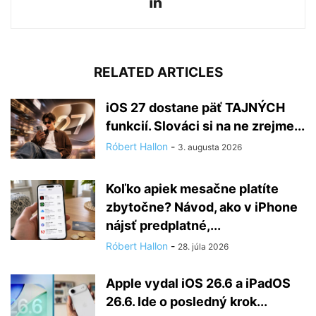
RELATED ARTICLES
iOS 27 dostane päť TAJNÝCH
funkcií. Slováci si na ne zrejme...
Róbert Hallon
-
3. augusta 2026
Koľko apiek mesačne platíte
zbytočne? Návod, ako v iPhone
nájsť predplatné,...
Róbert Hallon
-
28. júla 2026
Apple vydal iOS 26.6 a iPadOS
26.6. Ide o posledný krok...