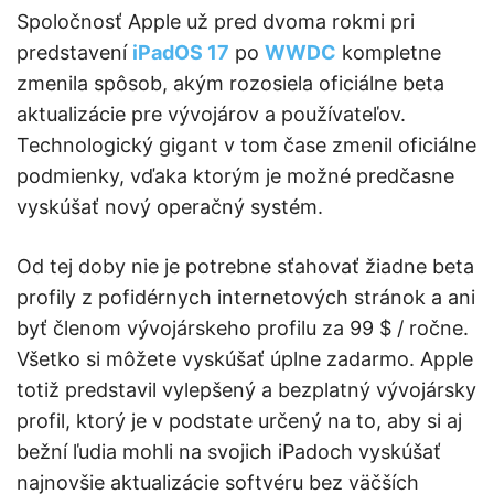
Spoločnosť Apple už pred dvoma rokmi pri
predstavení
iPadOS 17
po
WWDC
kompletne
zmenila spôsob, akým rozosiela oficiálne beta
aktualizácie pre vývojárov a používateľov.
Technologický gigant v tom čase zmenil oficiálne
podmienky, vďaka ktorým je možné predčasne
vyskúšať nový operačný systém.
Od tej doby nie je potrebne sťahovať žiadne beta
profily z pofidérnych internetových stránok a ani
byť členom vývojárskeho profilu za 99 $ / ročne.
Všetko si môžete vyskúšať úplne zadarmo. Apple
totiž predstavil vylepšený a bezplatný vývojársky
profil, ktorý je v podstate určený na to, aby si aj
bežní ľudia mohli na svojich iPadoch vyskúšať
najnovšie aktualizácie softvéru bez väčších