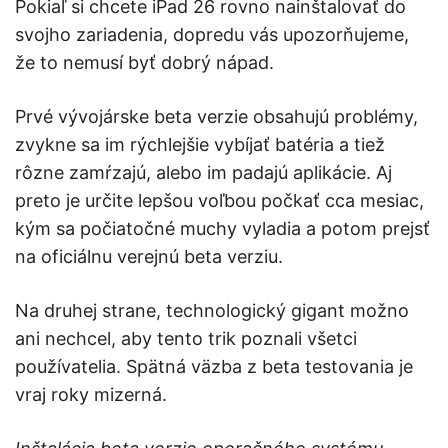
Pokiaľ si chcete iPad 26 rovno nainštalovať do
svojho zariadenia, dopredu vás upozorňujeme,
že to nemusí byť dobrý nápad.
Prvé vývojárske beta verzie obsahujú problémy,
zvykne sa im rýchlejšie vybíjať batéria a tiež
rôzne zamŕzajú, alebo im padajú aplikácie. Aj
preto je určite lepšou voľbou počkať cca mesiac,
kým sa počiatočné muchy vyladia a potom prejsť
na oficiálnu verejnú beta verziu.
Na druhej strane, technologický gigant možno
ani nechcel, aby tento trik poznali všetci
používatelia. Spätná väzba z beta testovania je
vraj roky mizerná.