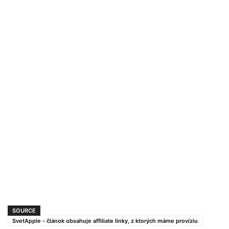
SOURCE
SvetApple - článok obsahuje affiliate linky, z ktorých máme províziu