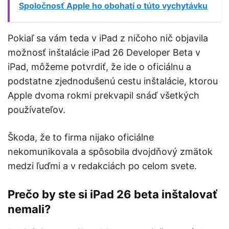
Spoločnosť Apple ho obohatí o túto vychytávku
Pokiaľ sa vám teda v iPad z ničoho nič objavila
možnosť inštalácie iPad 26 Developer Beta v
iPad, môžeme potvrdiť, že ide o oficiálnu a
podstatne zjednodušenú cestu inštalácie, ktorou
Apple dvoma rokmi prekvapil snáď všetkých
používateľov.
Škoda, že to firma nijako oficiálne
nekomunikovala a spôsobila dvojdňový zmätok
medzi ľuďmi a v redakciách po celom svete.
Prečo by ste si iPad 26 beta inštalovať
nemali?