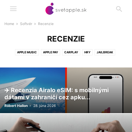
Home
Softvér
Recenzie
RECENZIE
APPLE MUSIC
APPLE PAY
CARPLAY
HRY
JAILBREAK
PRODUKTIVITA
RECENZIE
UTILITY
✈️ Recenzia Airalo eSIM: s mobilnými
dátami v zahraničí cez apku...
Róbert Hallon
-
28. júna 2026