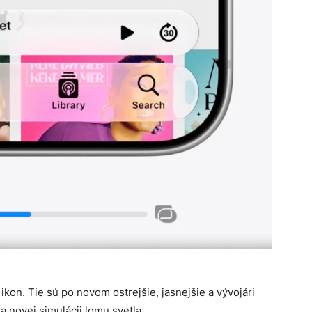
on. Tie sú po novom ostrejšie, jasnejšie a vývojári
 novej simulácii lomu svetla.