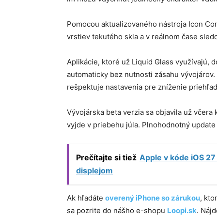
Pomocou aktualizovaného nástroja Icon Com
vrstiev tekutého skla a v reálnom čase sled
Aplikácie, ktoré už Liquid Glass využívajú, 
automaticky bez nutnosti zásahu vývojárov. 
rešpektuje nastavenia pre zníženie priehľad
Vývojárska beta verzia sa objavila už včera
vyjde v priebehu júla. Plnohodnotný update 
Prečítajte si tiež
Apple v kóde iOS 27 
displejom
Ak hľadáte
overený iPhone so zárukou
, kt
sa pozrite do nášho e-shopu
Loopi.sk
. Náj