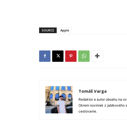
SOURCE
Apple
Tomáš Varga
Redaktor a autor obsahu na sve
Okrem noviniek z jablkového s
cestovanie.