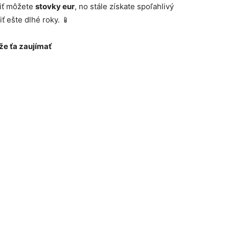
riť môžete
stovky eur
, no stále získate spoľahlivý
 ešte dlhé roky. 📱
e ťa zaujímať