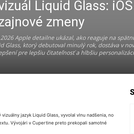
vizuál Liquid Glass: iOS
dizajnové zmeny
2026 Apple detailne ukázal, ako reaguje na spätn
id Glass, ktorý debutoval minulý rok, dostáva v no
pšení pre lepšiu čitateľnosť a hlbšiu personalizáci
vizuálny jazyk Liquid Glass, vyvolal vlnu nadšenia, no
 textu. Vývojári v Cupertine preto prekopali samotné