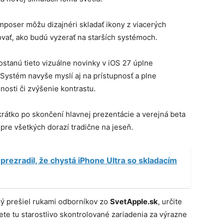
poser môžu dizajnéri skladať ikony z viacerých
ovať, ako budú vyzerať na starších systémoch.
dostanú tieto vizuálne novinky v iOS 27 úplne
Systém navyše myslí aj na prístupnosť a plne
nosti či zvýšenie kontrastu.
 krátko po skončení hlavnej prezentácie a verejná beta
pre všetkých dorazí tradične na jeseň.
prezradil, že chystá iPhone Ultra so skladacím
orý prešiel rukami odborníkov zo
SvetApple.sk
, určite
dete tu starostlivo skontrolované zariadenia za výrazne