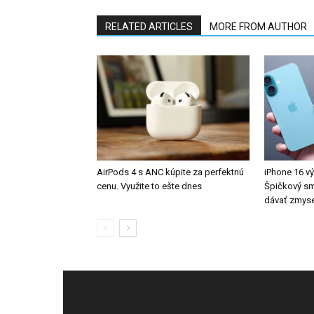
RELATED ARTICLES
MORE FROM AUTHOR
AirPods 4 s ANC kúpite za perfektnú
iPhone 16 v
cenu. Využite to ešte dnes
Špičkový s
dávať zmyse