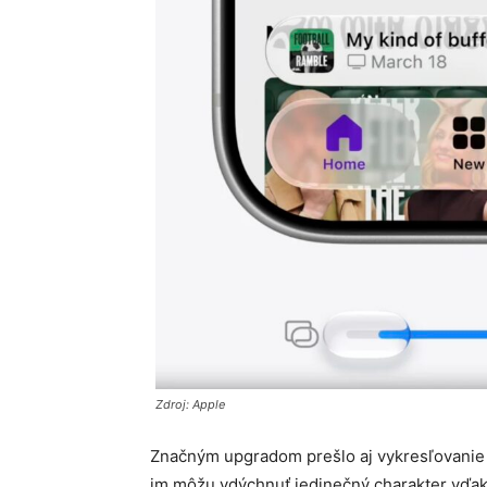
Zdroj: Apple
Značným upgradom prešlo aj vykresľovanie ik
im môžu vdýchnuť jedinečný charakter vďaka