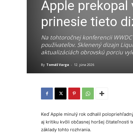
Apple prekopal 
prinesie tieto 
Na tohtoročnej konferencii WWDC 
používateľov. Sklenený dizajn Liqu
aktualizáciách obrovskú porciu vyle
By
Tomáš Varga
-
12. júna 2026
Keď Apple minulý rok odhalil polopriehľadný 
aj kritiku kvôli občasnej horšej čitateľnosti
základy tohto rozhrania.