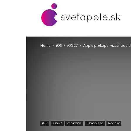
Home
iOS
iOS 27
Apple prekopal vizuál Liquid
iOS
iOS 27
Zariadenia
iPhone/iPad
Novinky