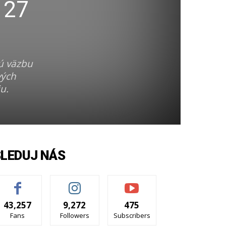
 27
ú väzbu
vých
u.
SLEDUJ NÁS
43,257
9,272
475
Fans
Followers
Subscribers