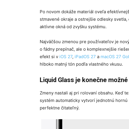
Po novom dokáže materiál oveľa efektívnejš
stmavené okraje a ostrejšie odlesky svetla,
aktívne okná od zvyšku systému.
Najväčšou zmenou pre používateľov je nový 
o fádny prepínač, ale o komplexnejšie rieše
efekt si v
iOS 27
,
iPadOS 27
a
macOS 27 Gol
hlboko matný tón podľa vlastného vkusu.
Liquid Glass je konečne možné
Zmeny nastali aj pri rolovaní obsahu. Keď t
systém automaticky vytvorí jednotnú hornú 
perfektne čitateľný.