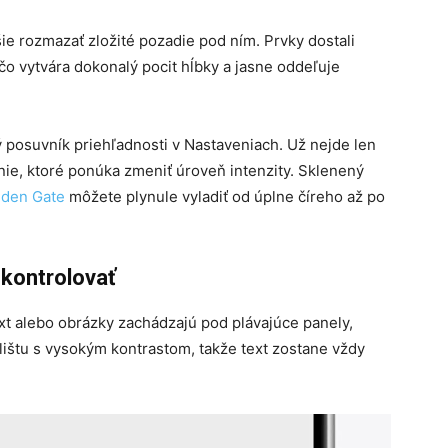
ie rozmazať zložité pozadie pod ním. Prvky dostali
 čo vytvára dokonalý pocit hĺbky a jasne oddeľuje
posuvník priehľadnosti v Nastaveniach. Už nejde len
nie, ktoré ponúka zmeniť úroveň intenzity. Sklenený
den Gate
môžete plynule vyladiť od úplne číreho až po
 kontrolovať
ext alebo obrázky zachádzajú pod plávajúce panely,
lištu s vysokým kontrastom, takže text zostane vždy