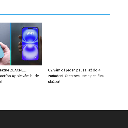
ýrazne ZLACNEL.
O2 vám dá jeden paušál až do 4
martfón Apple vám bude
zariadení. Otestovali sme geniálnu
l
službu!