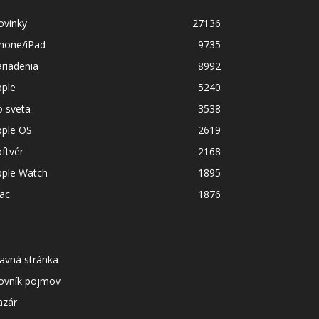
ovinky
27136
Phone/iPad
9735
riadenia
8992
pple
5240
o sveta
3538
pple OS
2619
ftvér
2168
pple Watch
1895
ac
1876
avná stránka
lovník pojmov
azár