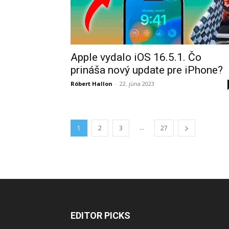
Apple vydalo iOS 16.5.1. Čo
prináša nový update pre iPhone?
Róbert Hallon
-
22. júna 2023
...
1
2
3
27
EDITOR PICKS