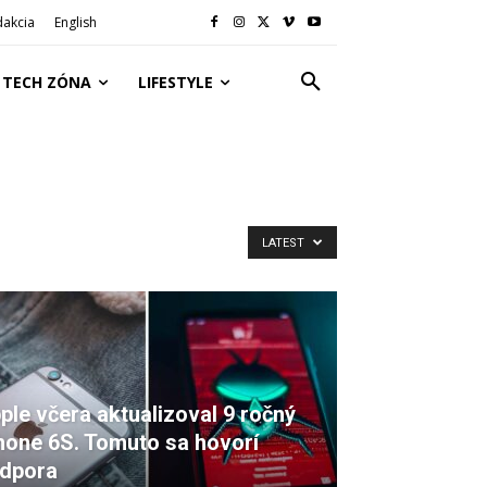
dakcia
English
TECH ZÓNA
LIFESTYLE
LATEST
ple včera aktualizoval 9 ročný
hone 6S. Tomuto sa hovorí
dpora