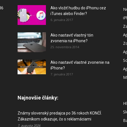
36
Ako vložiť hudbu do iPhonu cez
N
iTunes alebo Finder?
i
6. januára 2017
Za
A
Ako nastaviť vlastný tón
zvonenia na iPhone?
Z
25. novembra 2014
A
So
Ako nastaviť vlastné zvonenie na
iPhone?
A
7. januára 2017
M
Najnovšie články:
Hl
S
Známy slovenský predajca po 36 rokoch KONČÍ.
Zákazníkom odkazuje, čo s reklamáciami
B
7. augusta 2026