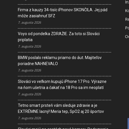
In
Firma z kauzy 34-tisíc iPhonov SKONČILA. Jej pád
K
môže zasiahnuť SFZ
R
7. augusta 2026
P
Voyo od pondelka ZDRAŽIE. Za toto si Slováci
O
priplatia
7. augusta 2026
M
BMW poslalo reklamu priamo do áut. Majiteľov
s
poriadne NAHNEVALO
7. augusta 2026
I
Slováci vo veľkom kupujú iPhone 17 Pro. Výrazne
D
na ňom ušetria a čakať na 18 Pro sa im neoplatí
V
7. augusta 2026
K
Tetno smart prsteň vám sleduje zdravie a je
EXTRÉMNE lacný! Meria tep, SpO2 aj 20 športov
7. augusta 2026