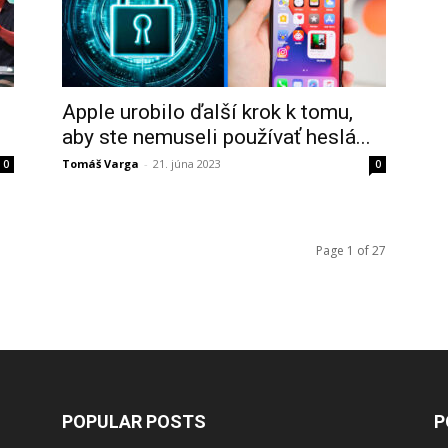
Apple urobilo ďalší krok k tomu,
aby ste nemuseli používať heslá...
Tomáš Varga
-
21. júna 2023
0
0
Page 1 of 27
POPULAR POSTS
P