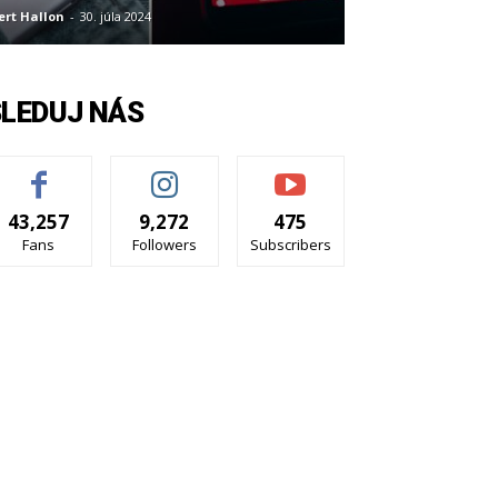
ert Hallon
-
30. júla 2024
SLEDUJ NÁS
43,257
9,272
475
Fans
Followers
Subscribers