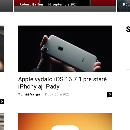
Róbert Hallon
-
14. septembra 2024
Rób
Apple vydalo iOS 16.7.1 pre staré
iPhony aj iPady
Tomáš Varga
-
11. októbra 2023
0
0