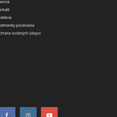
zercia
ontakt
edakcia
odmienky používania
chrana osobných údajov
agazín svetapple.sk prevádzkuje
poločnosť Netspree s.r.o.
ČO: 48167657
IČ: 2120076189
AT: SK2120076189
ontaktný e-mail: redakcia@svetapple.sk