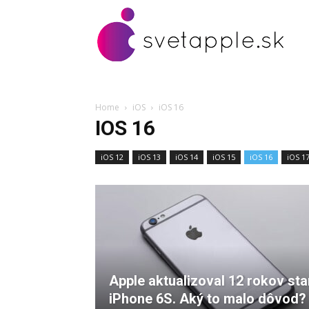
Home
iOS
iOS 16
IOS 16
iOS 12
iOS 13
iOS 14
iOS 15
iOS 16
iOS 1
Apple aktualizoval 12 rokov sta
iPhone 6S. Aký to malo dôvod?