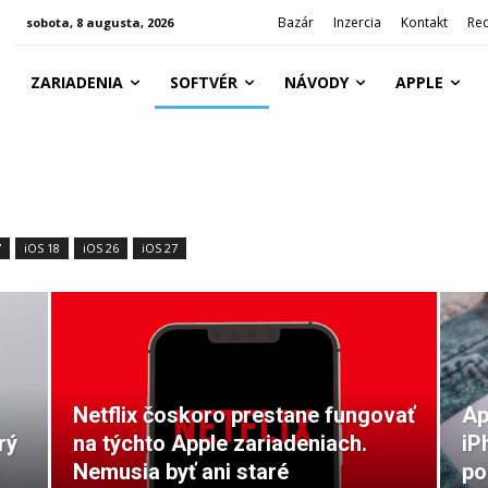
Bazár
Inzercia
Kontakt
Re
sobota, 8 augusta, 2026
ZARIADENIA
SOFTVÉR
NÁVODY
APPLE
7
iOS 18
iOS 26
iOS 27
Netflix čoskoro prestane fungovať
Ap
rý
na týchto Apple zariadeniach.
iP
Nemusia byť ani staré
po