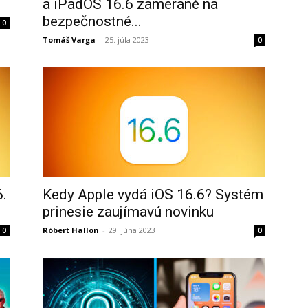
a iPadOS 16.6 zamerané na
bezpečnostné...
0
Tomáš Varga
-
25. júla 2023
0
6.
Kedy Apple vydá iOS 16.6? Systém
prinesie zaujímavú novinku
Róbert Hallon
-
29. júna 2023
0
0