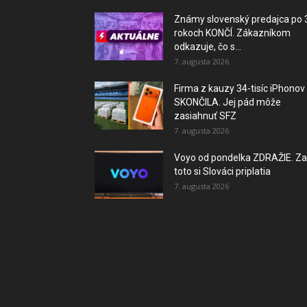
Známy slovenský predajca po 
rokoch KONČÍ. Zákazníkom
odkazuje, čo s...
7. augusta 2026
Firma z kauzy 34-tisíc iPhonov
SKONČILA. Jej pád môže
zasiahnuť SFZ
7. augusta 2026
Voyo od pondelka ZDRAŽIE. Za
toto si Slováci priplatia
7. augusta 2026