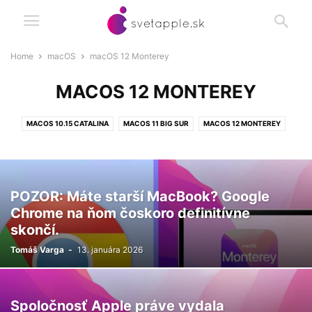
Home
macOS
macOS 12 Monterey
MACOS 12 MONTEREY
MACOS 10.15 CATALINA
MACOS 11 BIG SUR
MACOS 12 MONTEREY
MACOS 13 VENTURA
MACOS 14 SONOMA
MACOS 15 SEQUIOA
MACOS 26 TAHOE
MACOS 27 GOLDEN GATE
POZOR: Máte starší MacBook? Google
Chrome na ňom čoskoro definitívne
skončí.
Tomáš Varga
-
13. januára 2026
Spoločnosť Apple práve vydala