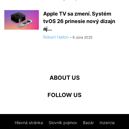
Apple TV sa zmení. Systém
tvOS 26 prinesie nový dizajn
aj...
Róbert Hallon
-
6. júna 2025
ABOUT US
FOLLOW US
Hlavná stránka
Slovník pojmov
Bazár
Inzercia