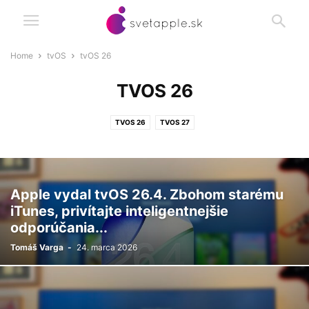
Home
tvOS
tvOS 26
TVOS 26
TVOS 26
TVOS 27
Apple vydal tvOS 26.4. Zbohom starému
iTunes, privítajte inteligentnejšie
odporúčania...
Tomáš Varga
-
24. marca 2026