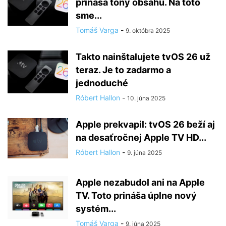
prináša tony obsahu. Na toto
sme...
Tomáš Varga
-
9. októbra 2025
Takto nainštalujete tvOS 26 už
teraz. Je to zadarmo a
jednoduché
Róbert Hallon
-
10. júna 2025
Apple prekvapil: tvOS 26 beží aj
na desaťročnej Apple TV HD...
Róbert Hallon
-
9. júna 2025
Apple nezabudol ani na Apple
TV. Toto prináša úplne nový
systém...
Tomáš Varga
-
9. júna 2025