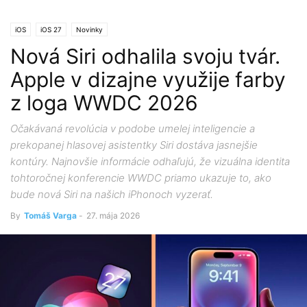
iOS
iOS 27
Novinky
Nová Siri odhalila svoju tvár.
Apple v dizajne využije farby
z loga WWDC 2026
Očakávaná revolúcia v podobe umelej inteligencie a
prekopanej hlasovej asistentky Siri dostáva jasnejšie
kontúry. Najnovšie informácie odhaľujú, že vizuálna identita
tohtoročnej konferencie WWDC priamo ukazuje to, ako
bude nová Siri na našich iPhonoch vyzerať.
By
Tomáš Varga
-
27. mája 2026