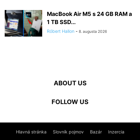
MacBook Air M5 s 24 GB RAM a
1 TB SSD...
Róbert Hallon
-
8. augusta 2026
ABOUT US
FOLLOW US
Hlavná stránka
Slovník pojmov
Bazár
Inzercia