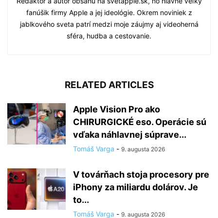
Redaktor a autor obsahu na svetapple.sk, no hlavne veľký
fanúšik firmy Apple a jej ideológie. Okrem noviniek z
jablkového sveta patrí medzi moje záujmy aj videoherná
sféra, hudba a cestovanie.
RELATED ARTICLES
Apple Vision Pro ako
CHIRURGICKÉ eso. Operácie sú
vďaka náhlavnej súprave...
Tomáš Varga
-
9. augusta 2026
V továrňach stoja procesory pre
iPhony za miliardu dolárov. Je
to...
Tomáš Varga
-
9. augusta 2026