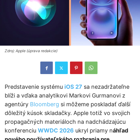
Zdroj: Apple (úprava redakcie)
Predstavenie systému
iOS 27
sa nezadržateľne
blíži a vďaka analytikovi Markovi Gurmanovi z
agentúry
Bloomberg
si môžeme poskladať ďalší
dôležitý kúsok skladačky. Apple totiž vo svojich
propagačných materiáloch na nadchádzajúcu
konferenciu
WWDC 2026
ukryl priamy n
áhľad
nového používateľského rozhrania pre