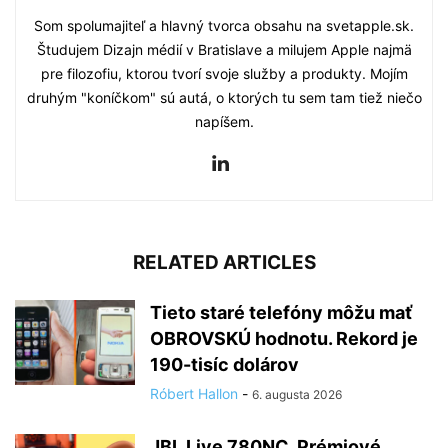
Som spolumajiteľ a hlavný tvorca obsahu na svetapple.sk.
Študujem Dizajn médií v Bratislave a milujem Apple najmä
pre filozofiu, ktorou tvorí svoje služby a produkty. Mojím
druhým "koníčkom" sú autá, o ktorých tu sem tam tiež niečo
napíšem.
RELATED ARTICLES
Tieto staré telefóny môžu mať
OBROVSKÚ hodnotu. Rekord je
190-tisíc dolárov
Róbert Hallon
-
6. augusta 2026
JBL Live 780NC. Prémiové