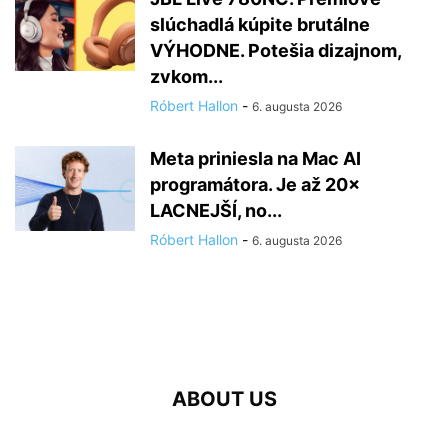
slúchadlá kúpite brutálne
VÝHODNE. Potešia dizajnom,
zvkom...
Róbert Hallon
-
6. augusta 2026
Meta priniesla na Mac AI
programátora. Je až 20×
LACNEJŠÍ, no...
Róbert Hallon
-
6. augusta 2026
ABOUT US