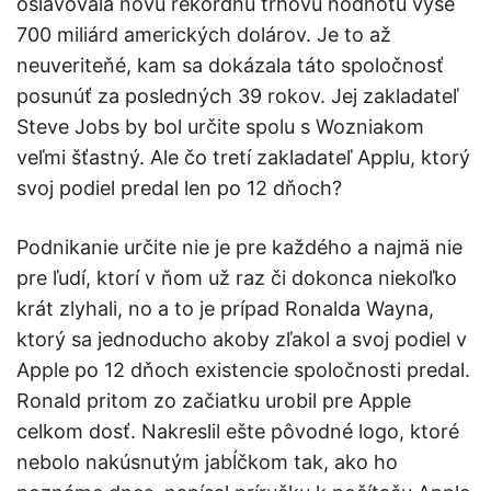
oslavovala novú rekordnú trhovú hodnotu vyše
700 miliárd amerických dolárov. Je to až
neuveriteňé, kam sa dokázala táto spoločnosť
posunúť za posledných 39 rokov. Jej zakladateľ
Steve Jobs by bol určite spolu s Wozniakom
veľmi šťastný. Ale čo tretí zakladateľ Applu, ktorý
svoj podiel predal len po 12 dňoch?
Podnikanie určite nie je pre každého a najmä nie
pre ľudí, ktorí v ňom už raz či dokonca niekoľko
krát zlyhali, no a to je prípad Ronalda Wayna,
ktorý sa jednoducho akoby zľakol a svoj podiel v
Apple po 12 dňoch existencie spoločnosti predal.
Ronald pritom zo začiatku urobil pre Apple
celkom dosť. Nakreslil ešte pôvodné logo, ktoré
nebolo nakúsnutým jabĺčkom tak, ako ho