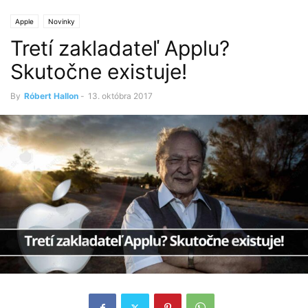
Apple
Novinky
Tretí zakladateľ Applu?
Skutočne existuje!
By
Róbert Hallon
-
13. októbra 2017