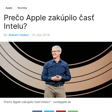
Apple
Novinky
Prečo Apple zakúpilo časť
Intelu?
By
Róbert Hallon
-
31. júla 2019
Prečo Apple zakúpilo časť Intelu? - svetapple.sk