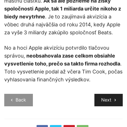
mastnú čiastku.
Ak sa ale pozrieme na zisky
spoločnosti Apple, tak 1 miliarda určite nikoho z
biedy nevytrhne
. Je to zaujímavá akvizícia a
vôbec druhá najväčšia od roku 2014, kedy Apple
za vyše 3 miliardy zakúpilo spoločnosť Beats.
No a hoci Apple akvizíciu potvrdilo tlačovou
správou,
neobsahovala zase celkom obsiahle
vysvetlenie toho, prečo sa takto firma rozhodla
.
Toto vysvetlenie podal až včera Tim Cook, počas
vyhlasovania finančných výsledkov.
Back
Next