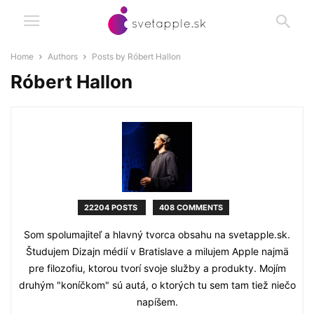
Home
Authors
Posts by Róbert Hallon
Róbert Hallon
22204 POSTS
408 COMMENTS
Som spolumajiteľ a hlavný tvorca obsahu na svetapple.sk.
Študujem Dizajn médií v Bratislave a milujem Apple najmä
pre filozofiu, ktorou tvorí svoje služby a produkty. Mojím
druhým "koníčkom" sú autá, o ktorých tu sem tam tiež niečo
napíšem.