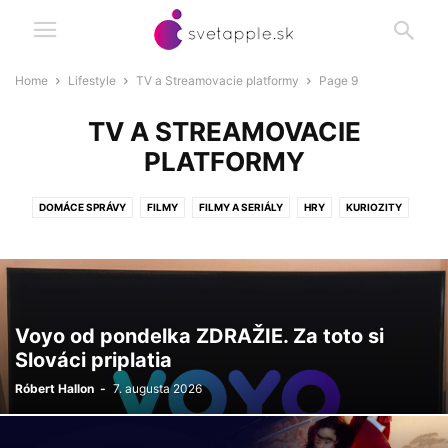
Home
Lifestyle
TV a Streamovacie platformy
Page 9
TV A STREAMOVACIE
PLATFORMY
DOMÁCE SPRÁVY
FILMY
FILMY A SERIÁLY
HRY
KURIOZITY
SERIÁLY
TV A STREAMOVACIE PLATFORMY
ZO ZÁKULISIA
Voyo od pondelka ZDRAŽIE. Za toto si
Slováci priplatia
Róbert Hallon
-
7. augusta 2026