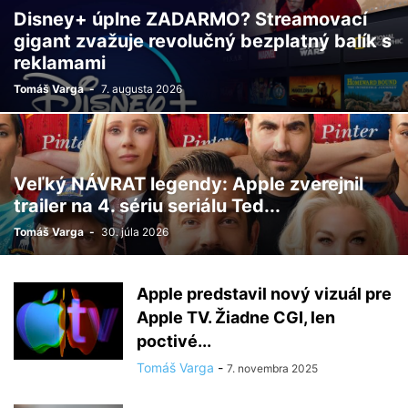
Disney+ úplne ZADARMO? Streamovací
gigant zvažuje revolučný bezplatný balík s
reklamami
Tomáš Varga
-
7. augusta 2026
Veľký NÁVRAT legendy: Apple zverejnil
trailer na 4. sériu seriálu Ted...
Tomáš Varga
-
30. júla 2026
Apple predstavil nový vizuál pre
Apple TV. Žiadne CGI, len
poctivé...
Tomáš Varga
-
7. novembra 2025