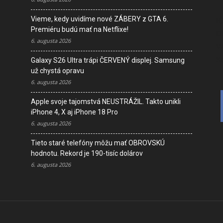
Vieme, kedy uvidíme nové ZÁBERY z GTA 6.
I
Premiéru budú mať na Netflixe!
D
6. augusta 2026
V
K
Galaxy S26 Ultra trápi ČERVENÝ displej. Samsung
už chystá opravu
6. augusta 2026
Apple svoje tajomstvá NEUSTRÁŽIL. Takto unikli
iPhone 4, X aj iPhone 18 Pro
6. augusta 2026
Tieto staré telefóny môžu mať OBROVSKÚ
hodnotu. Rekord je 190-tisíc dolárov
6. augusta 2026