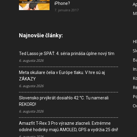
iPhone?
A
7. januára 2017
M
Najnovšie články:
Hl
S
Ted Lasso je SPÄŤ. 4. séria prináša úplne nový tím
B
6. augusta 2026
In
Meta okuliare čelia v Európe tlaku. V hre sú aj
K
ZÁKAZY
6. augusta 2026
R
P
Slovensko prvýkrát dosiahlo 42 °C. Tu namerali
REKORD!
O
6. augusta 2026
Amazfit T-Rex 3 Pro výrazne zlacneli. Extrémne
M
odolné hodinky majú AMOLED, GPS a vydržia 25 dní!
s
6. augusta 2026