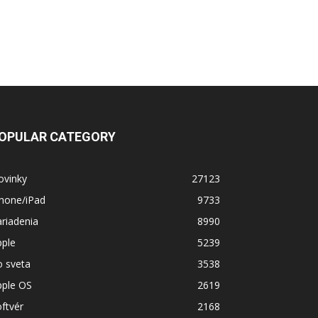
OPULAR CATEGORY
ovinky
27123
Phone/iPad
9733
riadenia
8990
pple
5239
o sveta
3538
pple OS
2619
ftvér
2168