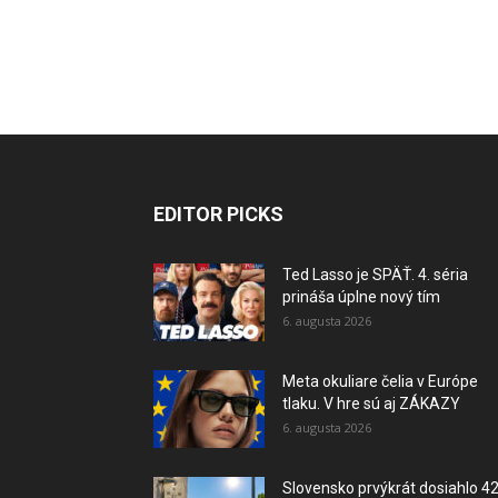
EDITOR PICKS
Ted Lasso je SPÄŤ. 4. séria
prináša úplne nový tím
6. augusta 2026
Meta okuliare čelia v Európe
tlaku. V hre sú aj ZÁKAZY
6. augusta 2026
Slovensko prvýkrát dosiahlo 4