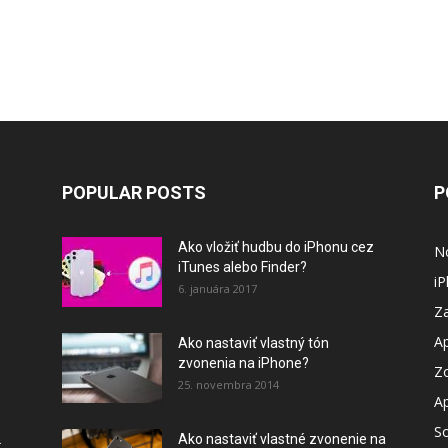
POPULAR POSTS
P
Ako vložiť hudbu do iPhonu cez
N
iTunes alebo Finder?
i
6. januára 2017
Za
A
Ako nastaviť vlastný tón
zvonenia na iPhone?
Z
25. novembra 2014
A
So
2
Ako nastaviť vlastné zvonenie na