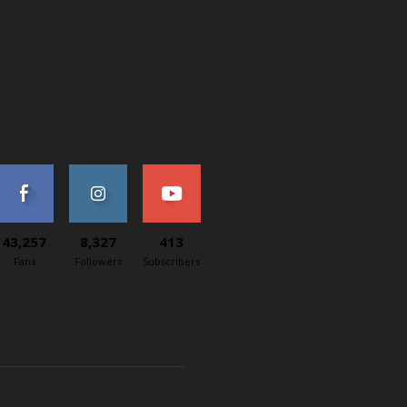
ČO: 48167657
IČ: 2120076189
AT: SK2120076189
ontaktný e-mail: redakcia@svetapple.sk
43,257
8,327
413
Fans
Followers
Subscribers