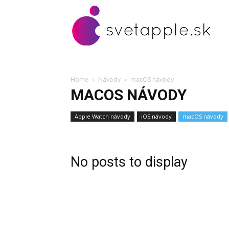
Home
Návody
macOS návody
MACOS NÁVODY
Apple Watch návody
iOS návody
macOS návody
No posts to display