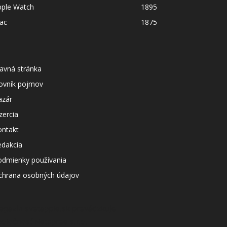
pple Watch
1895
ac
1875
avná stránka
lovník pojmov
azár
zercia
ontakt
edakcia
odmienky používania
chrana osobných údajov
agazín svetapple.sk prevádzkuje
poločnosť Netspree s.r.o.