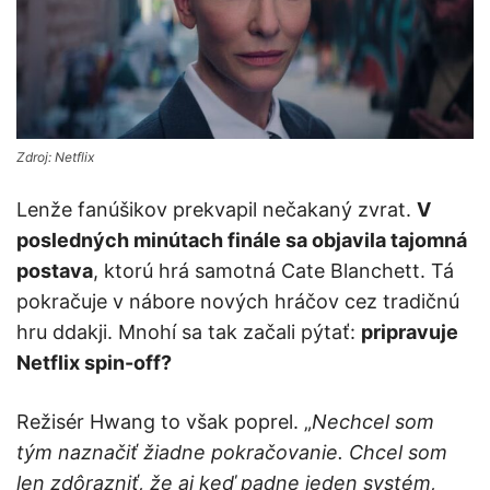
Zdroj: Netflix
Lenže fanúšikov prekvapil nečakaný zvrat.
V
posledných minútach finále sa objavila tajomná
postava
, ktorú hrá samotná Cate Blanchett. Tá
pokračuje v nábore nových hráčov cez tradičnú
hru ddakji. Mnohí sa tak začali pýtať:
pripravuje
Netflix spin-off?
Režisér Hwang to však poprel. „
Nechcel som
tým naznačiť žiadne pokračovanie. Chcel som
len zdôrazniť, že aj keď padne jeden systém,