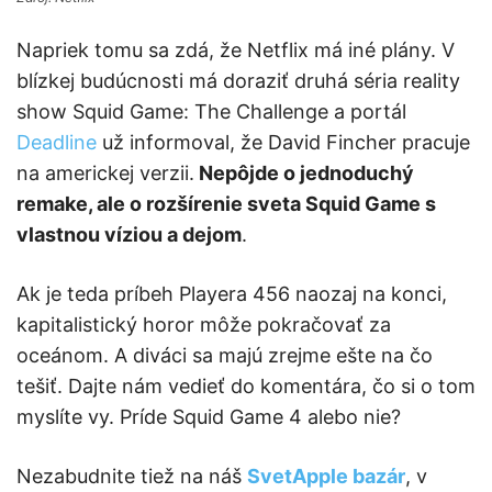
Napriek tomu sa zdá, že Netflix má iné plány. V
blízkej budúcnosti má doraziť druhá séria reality
show Squid Game: The Challenge a portál
Deadline
už informoval, že David Fincher pracuje
na americkej verzii.
Nepôjde o jednoduchý
remake, ale o rozšírenie sveta Squid Game s
vlastnou víziou a dejom
.
Ak je teda príbeh Playera 456 naozaj na konci,
kapitalistický horor môže pokračovať za
oceánom. A diváci sa majú zrejme ešte na čo
tešiť. Dajte nám vedieť do komentára, čo si o tom
myslíte vy. Príde Squid Game 4 alebo nie?
Nezabudnite tiež na náš
SvetApple bazár
, v