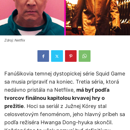
Zdroj: Netflix
Fanúšikovia temnej dystopickej série Squid Game
sa musia pripraviť na koniec. Tretia séria, ktorá
nedávno pristála na Netflixe,
má byť podľa
tvorcov finálnou kapitolou krvavej hry o
prežitie
. Hoci sa seriál z Južnej Kórey stal
celosvetovým fenoménom, jeho hlavný príbeh sa
podľa režiséra Hwanga Dong-hyuka skončil.