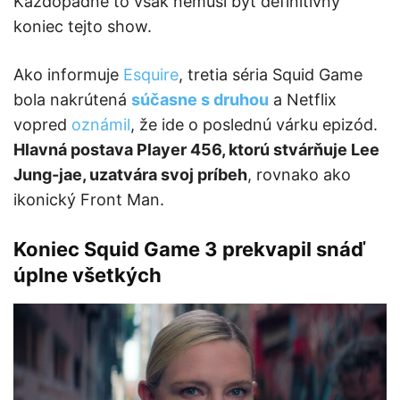
Každopádne to však nemusí byť definitívny
koniec tejto show.
Ako informuje
Esquire
, tretia séria Squid Game
bola nakrútená
súčasne s druhou
a Netflix
vopred
oznámil
, že ide o poslednú várku epizód.
Hlavná postava Player 456, ktorú stvárňuje Lee
Jung-jae, uzatvára svoj príbeh
, rovnako ako
ikonický Front Man.
Koniec Squid Game 3 prekvapil snáď
úplne všetkých