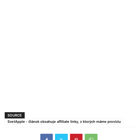
SOURCE
SvetApple - článok obsahuje affiliate linky, z ktorých máme províziu