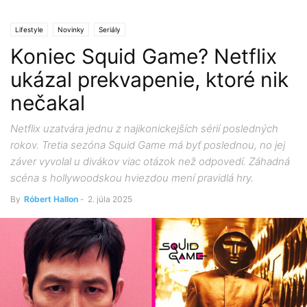
Lifestyle
Novinky
Seriály
Koniec Squid Game? Netflix
ukázal prekvapenie, ktoré nik
nečakal
Netflix uzatvára jednu z najikonickejších sérií posledných
rokov. Tretia sezóna Squid Game má byť poslednou, no jej
záver vyvolal u divákov viac otázok než odpovedí. Záhadná
scéna s hollywoodskou hviezdou mení pravidlá hry.
By
Róbert Hallon
-
2. júla 2025