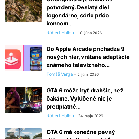
potvrdený. Desiatý diel
legendárnej série príde
koncom...
Róbert Hallon
-
10. júna 2026
Do Apple Arcade prichádza 9
nových hier, vrátane adaptácie
známeho televízneho...
Tomáš Varga
-
5. júna 2026
GTA 6 môže byť drahšie, než
čakáme. Vylúčené nie je
predplatné...
Róbert Hallon
-
24. mája 2026
GTA 6 má konečne pevný