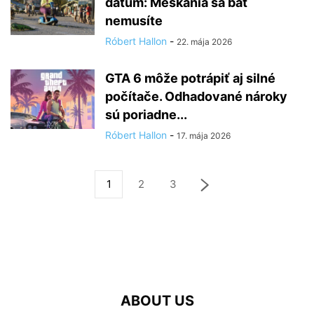
dátum: Meškania sa báť
nemusíte
Róbert Hallon
-
22. mája 2026
GTA 6 môže potrápiť aj silné
počítače. Odhadované nároky
sú poriadne...
Róbert Hallon
-
17. mája 2026
1
2
3
ABOUT US