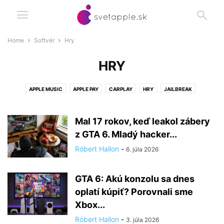
Home
Softvér
Hry
HRY
APPLE MUSIC
APPLE PAY
CARPLAY
HRY
JAILBREAK
PRODUKTIVITA
RECENZIE
UTILITY
Mal 17 rokov, keď leakol zábery
z GTA 6. Mladý hacker...
Róbert Hallon
-
6. júla 2026
GTA 6: Akú konzolu sa dnes
oplatí kúpiť? Porovnali sme
Xbox...
Róbert Hallon
-
3. júla 2026