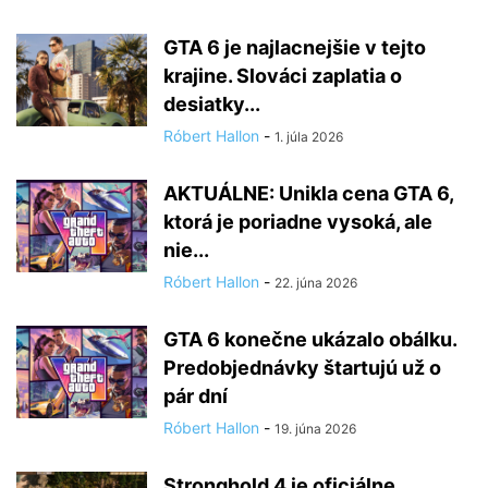
GTA 6 je najlacnejšie v tejto
krajine. Slováci zaplatia o
desiatky...
Róbert Hallon
-
1. júla 2026
AKTUÁLNE: Unikla cena GTA 6,
ktorá je poriadne vysoká, ale
nie...
Róbert Hallon
-
22. júna 2026
GTA 6 konečne ukázalo obálku.
Predobjednávky štartujú už o
pár dní
Róbert Hallon
-
19. júna 2026
Stronghold 4 je oficiálne