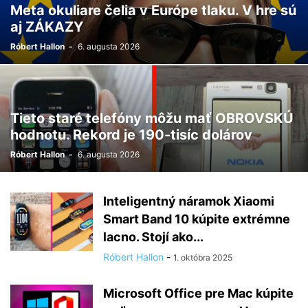
Meta okuliare čelia v Európe tlaku. V hre sú
aj ZÁKAZY
Róbert Hallon
-
6. augusta 2026
Tieto staré telefóny môžu mať OBROVSKÚ
hodnotu. Rekord je 190-tisíc dolárov
Róbert Hallon
-
6. augusta 2026
Inteligentný náramok Xiaomi
Smart Band 10 kúpite extrémne
lacno. Stojí ako...
Róbert Hallon
-
1. októbra 2025
Microsoft Office pre Mac kúpite