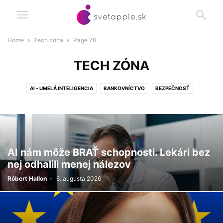
Home
Tech zóna
Page 76
TECH ZÓNA
AI - UMELÁ INTELIGENCIA
BANKOVNÍCTVO
BEZPEČNOSŤ
ELEKTROMOBILITA
TECHNOLÓGIE
ZĽAVY
AI nám môže BRAŤ schopnosti. Lekári bez
nej odhalili menej nálezov
Róbert Hallon
-
6. augusta 2026