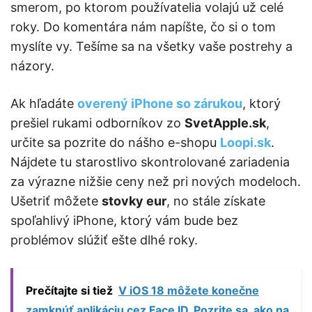
smerom, po ktorom používatelia volajú už celé
roky. Do komentára nám napíšte, čo si o tom
myslíte vy. Tešíme sa na všetky vaše postrehy a
názory.
Ak hľadáte
overený iPhone so zárukou
, ktorý
prešiel rukami odborníkov zo
SvetApple.sk
,
určite sa pozrite do nášho e-shopu
Loopi.sk
.
Nájdete tu starostlivo skontrolované zariadenia
za výrazne nižšie ceny než pri nových modeloch.
Ušetriť môžete
stovky eur
, no stále získate
spoľahlivý iPhone, ktorý vám bude bez
problémov slúžiť ešte dlhé roky.
Prečítajte si tiež
V iOS 18 môžete konečne
zamknúť aplikáciu cez Face ID. Pozrite sa, ako na