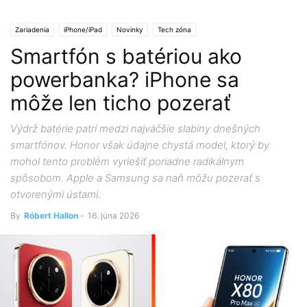
Zariadenia
iPhone/iPad
Novinky
Tech zóna
Smartfón s batériou ako
powerbanka? iPhone sa
môže len ticho pozerať
Výdrž batérie patrí medzi najväčšie slabiny dnešných
smartfónov. Honor však údajne chystá model, ktorý by
mohol tento problém vyriešiť poriadne radikálnym
spôsobom. Apple a Samsung sa naň môžu pozerať s
otvorenými ústami.
By
Róbert Hallon
-
16. júna 2026