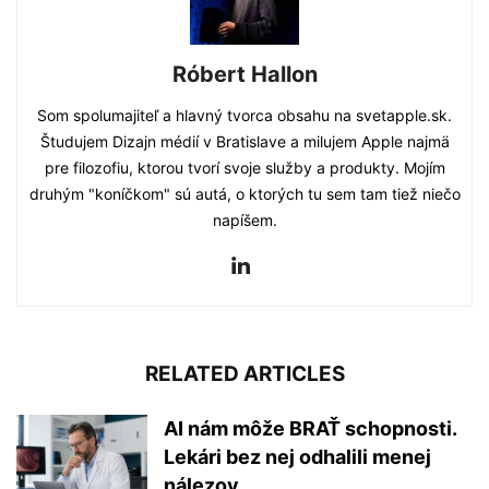
Róbert Hallon
Som spolumajiteľ a hlavný tvorca obsahu na svetapple.sk.
Študujem Dizajn médií v Bratislave a milujem Apple najmä
pre filozofiu, ktorou tvorí svoje služby a produkty. Mojím
druhým "koníčkom" sú autá, o ktorých tu sem tam tiež niečo
napíšem.
RELATED ARTICLES
AI nám môže BRAŤ schopnosti.
Lekári bez nej odhalili menej
nálezov