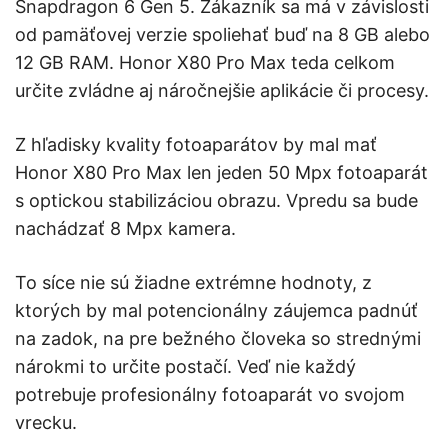
Snapdragon 6 Gen 5. Zákazník sa má v závislosti
od pamäťovej verzie spoliehať buď na 8 GB alebo
12 GB RAM. Honor X80 Pro Max teda celkom
určite zvládne aj náročnejšie aplikácie či procesy.
Z hľadisky kvality fotoaparátov by mal mať
Honor X80 Pro Max len jeden 50 Mpx fotoaparát
s optickou stabilizáciou obrazu. Vpredu sa bude
nachádzať 8 Mpx kamera.
To síce nie sú žiadne extrémne hodnoty, z
ktorých by mal potencionálny záujemca padnúť
na zadok, na pre bežného človeka so strednými
nárokmi to určite postačí. Veď nie každý
potrebuje profesionálny fotoaparát vo svojom
vrecku.