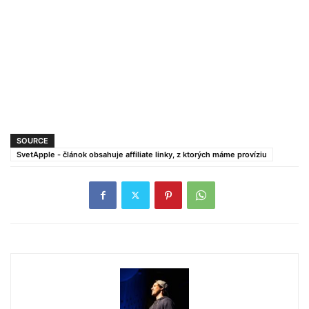
SOURCE
SvetApple - článok obsahuje affiliate linky, z ktorých máme províziu