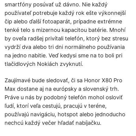
smartfóny posúvať už dávno. Nie každý
používateľ potrebuje každý rok ešte výkonnejší
čip alebo ďalší fotoaparát, prípadne extrémne
tenké telo s mizernou kapacitou batérie. Mnohí
by oveľa radšej privítali telefón, ktorý bez stresu
vydrží dva alebo tri dni normálneho používania
na jedno nabitie. Veď kedysi sme na to boli pri
tlačidlových Nokiách zvyknutí.
Zaujímavé bude sledovať, či sa Honor X80 Pro
Max dostane aj na európsky a slovenský trh.
Práve u nás by podobný telefón mohol osloviť
ľudí, ktorí veľa cestujú, pracujú v teréne,
používajú navigáciu, hotspot alebo jednoducho
nechcú každý večer hľadať nabíjačku.