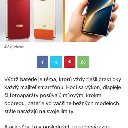
Zdroj: Honor
Výdrž batérie je téma, ktorú vždy riešil prakticky
každý majiteľ smartfónu. Hoci sa výkon, displeje
či fotoaparáty posúvajú míľovými krokmi
dopredu, batérie vo väčšine bežných modeloch
stále narážajú na svoje limity.
A aj keď sa to v posledných rokoch výrazne