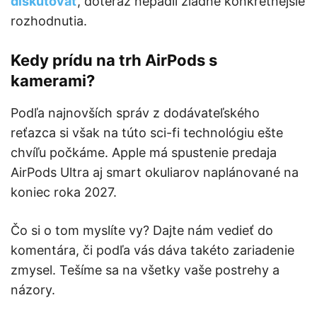
diskutovať
, doteraz nepadli žiadne konkrétnejšie
rozhodnutia.
Kedy prídu na trh AirPods s
kamerami?
Podľa najnovších správ z dodávateľského
reťazca si však na túto sci-fi technológiu ešte
chvíľu počkáme. Apple má spustenie predaja
AirPods Ultra aj smart okuliarov naplánované na
koniec roka 2027.
Čo si o tom myslíte vy? Dajte nám vedieť do
komentára, či podľa vás dáva takéto zariadenie
zmysel. Tešíme sa na všetky vaše postrehy a
názory.