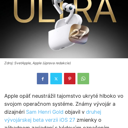
Zdroj: SvetApple, Apple (úprava redakcie)
Apple opäť neustrážil tajomstvo ukryté hlboko vo
svojom operačnom systéme. Známy vývojár a
dizajnéri
Sam Henri Gold
objavil v
druhej
vývojárskej beta verzii iOS 27
zmienky o
záhadnom zariadení s kódovým označením