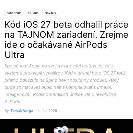
Zariadenia
AirPods
Novinky
Kód iOS 27 beta odhalil práce
na TAJNOM zariadení. Zrejme
ide o očakávané AirPods
Ultra
Spoločnosť Apple vo svojej najnovšej testovacej verzii
systému prekvapil vývojárov. Kód v druhej bete iOS 27 totiž
priamo odkazuje na úplne nový nositeľný produkt, ktorý
bude snímať svet okolo nás a komunikovať s umelou
inteligenciou. Podľa doterajších únikov ide o revolučné
AirPods.
By
Tomáš Varga
-
4. júla 2026