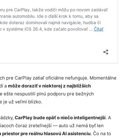
h pre CarPlay zatiaľ oficiálne nefunguje. Momentálne
dí a
môže doraziť v niektorej z najbližších
le ešte nespustili plnú podporu pre bežných
 je už veľmi blízko.
vádzky,
CarPlay bude opäť o niečo inteligentnejší
. A
siacoch čoraz zreteľnejší — auto už nemá byť len
 priestor pre reálnu hlasovú AI asistenciu
. Čo na to