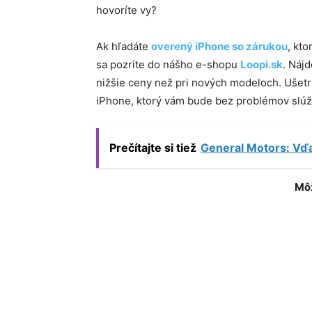
hovoríte vy?
Ak hľadáte
overený iPhone so zárukou
, kt
sa pozrite do nášho e-shopu
Loopi.sk
. Náj
nižšie ceny než pri nových modeloch. Ušet
iPhone, ktorý vám bude bez problémov slúžiť
Prečítajte si tiež
General Motors: Vďa
Môž