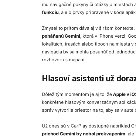
mu navigačné pokyny či otázky o miestach a
funkciu
, ale o prvky pripravené v kóde aplik
Zmysel to pritom dáva aj v širšom kontexte.
poháňanú Gemini
, ktorá v iPhone verzii G
lokalitách, trasách alebo tipoch na miesta v 
navigácia by sa mohla posunúť od jednoduc
rozhovoru s mapami.
Hlasoví asistenti už dora
Dôležitým momentom je aj to, že
Apple v iOS
konkrétne hlasovým konverzačným aplikáciá
správ vytvorila priestor na to, aby sa v aute o
Už dnes sú v CarPlay dostupné napríklad Ch
príchod Gemini by nebol prekvapením
, al