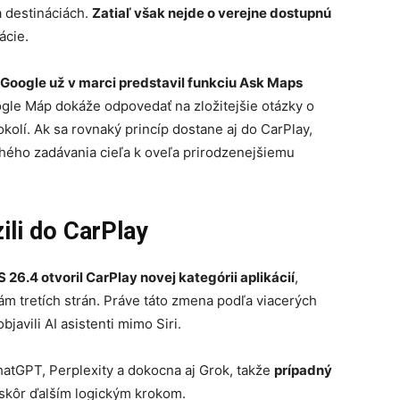
 destináciách.
Zatiaľ však nejde o verejne dostupnú
ácie.
Google už v marci predstavil funkciu Ask Maps
oogle Máp dokáže odpovedať na zložitejšie otázky o
okolí. Ak sa rovnaký princíp dostane aj do CarPlay,
hého zadávania cieľa k oveľa prirodzenejšiemu
zili do CarPlay
 26.4 otvoril CarPlay novej kategórii aplikácií
,
m tretích strán. Práve táto zmena podľa viacerých
bjavili AI asistenti mimo Siri.
atGPT, Perplexity a dokocna aj Grok, takže
prípadný
e skôr ďalším logickým krokom.