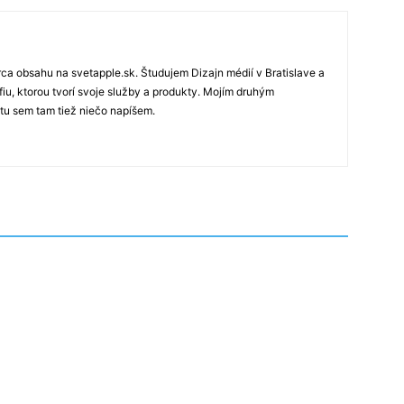
rca obsahu na svetapple.sk. Študujem Dizajn médií v Bratislave a
fiu, ktorou tvorí svoje služby a produkty. Mojím druhým
 tu sem tam tiež niečo napíšem.