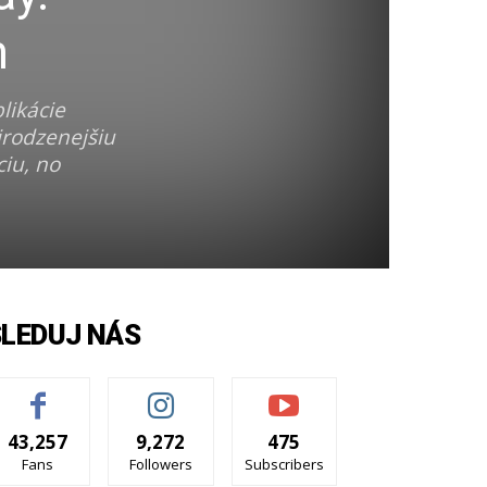
m
likácie
irodzenejšiu
ciu, no
SLEDUJ NÁS
43,257
9,272
475
Fans
Followers
Subscribers