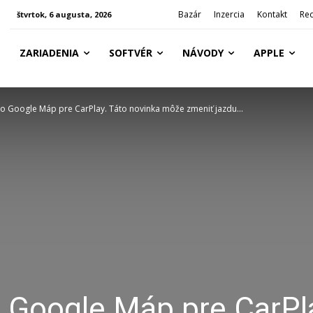
Bazár
Inzercia
Kontakt
Re
štvrtok, 6 augusta, 2026
ZARIADENIA
SOFTVÉR
NÁVODY
APPLE
o Google Máp pre CarPlay. Táto novinka môže zmeniť jazdu...
 Google Máp pre CarPl