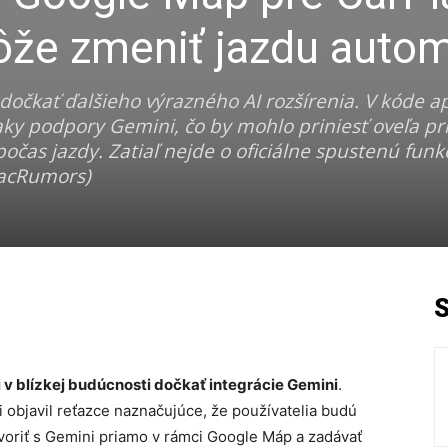
ôže zmeniť jazdu auto
očkať ďalšieho výrazného AI rozšírenia. V kóde ap
aky podpory Gemini, čo by mohlo priniesť oveľa pr
čas jazdy. Zatiaľ nejde o oficiálne spustenú funk
MacRumors)
 v blízkej budúcnosti dočkať integrácie Gemini
.
cii objavil reťazce naznačujúce, že používatelia budú
riť s Gemini priamo v rámci Google Máp a zadávať