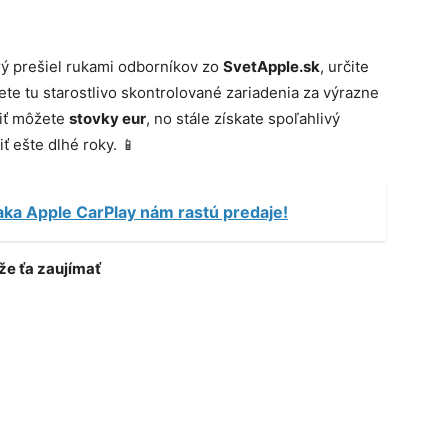
orý prešiel rukami odborníkov zo
SvetApple.sk
, určite
dete tu starostlivo skontrolované zariadenia za výrazne
riť môžete
stovky eur
, no stále získate spoľahlivý
 ešte dlhé roky. 📱
ka Apple CarPlay nám rastú predaje!
e ťa zaujímať