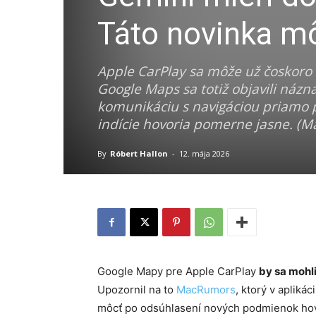
Táto novinka m
Apple CarPlay sa môže už čoskoro d
Google Maps sa totiž objavili názn
komunikáciu s navigáciou priamo po
indície hovoria pomerne jasne. (
By
Róbert Hallon
-
12. mája 2026
Google Mapy pre Apple CarPlay
by sa mohli
Upozornil na to
MacRumors
, ktorý v apliká
môcť po odsúhlasení nových podmienok hovo