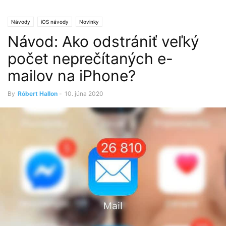
Návody
iOS návody
Novinky
Návod: Ako odstrániť veľký
počet neprečítaných e-
mailov na iPhone?
By
Róbert Hallon
-
10. júna 2020