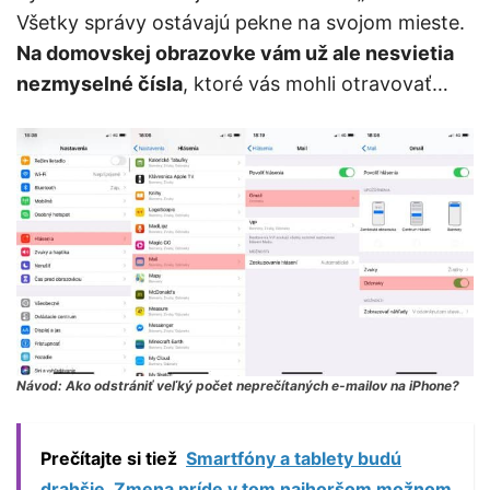
Všetky správy ostávajú pekne na svojom mieste.
Na domovskej obrazovke vám už ale nesvietia
nezmyselné čísla
, ktoré vás mohli otravovať…
Návod: Ako odstrániť veľký počet neprečítaných e-mailov na iPhone?
Prečítajte si tiež
Smartfóny a tablety budú
drahšie. Zmena príde v tom najhoršom možnom