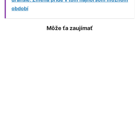
období
Môže ťa zaujímať