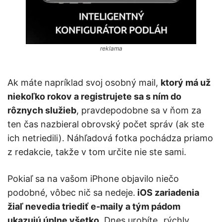
reklama
Ak máte napríklad svoj osobný mail,
ktorý má už
niekoľko rokov a registrujete sa s ním do
rôznych služieb
, pravdepodobne sa v ňom za
ten čas nazbieral obrovský počet správ (ak ste
ich netriedili). Náhľadová fotka pochádza priamo
z redakcie, takže v tom určite nie ste sami.
Pokiaľ sa na vašom iPhone objavilo niečo
podobné, vôbec nič sa nedeje.
iOS zariadenia
žiaľ nevedia triediť e-maily a tým pádom
ukazujú úplne všetko
. Dnes urobíte „rýchly