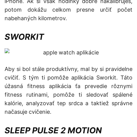
iPhone. Ak si však hodinky dobre nakalibruješ,
potom dokážu celkom presne určiť počet
nabehaných kilometrov.
SWORKIT
Aby si bol stále produktívny, mal by si pravidelne
cvičiť. S tým ti pomôže aplikácia Sworkit. Táto
úžasná fitness aplikácia ťa prevedie rôznymi
fitness rutinami, pomôže ti sledovať spálené
kalórie, analyzovať tep srdca a taktiež správne
načasuje cvičenie.
SLEEP PULSE 2 MOTION