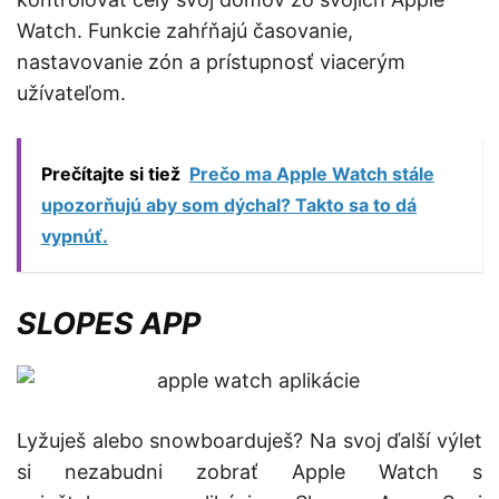
Watch. Funkcie zahŕňajú časovanie,
nastavovanie zón a prístupnosť viacerým
užívateľom.
Prečítajte si tiež
Prečo ma Apple Watch stále
upozorňujú aby som dýchal? Takto sa to dá
vypnúť.
SLOPES APP
Lyžuješ alebo snowboarduješ? Na svoj ďalší výlet
si nezabudni zobrať Apple Watch s