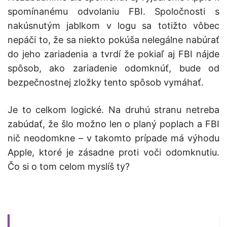
spomínanému odvolaniu FBI. Spoločnosti s
nakúsnutým jablkom v logu sa totižto vôbec
nepáči to, že sa niekto pokúša nelegálne nabúrať
do jeho zariadenia a tvrdí že pokiaľ aj FBI nájde
spôsob, ako zariadenie odomknúť, bude od
bezpečnostnej zložky tento spôsob vymáhať.
Je to celkom logické. Na druhú stranu netreba
zabúdať, že šlo možno len o planý poplach a FBI
nič neodomkne – v takomto prípade má výhodu
Apple, ktoré je zásadne proti voči odomknutiu.
Čo si o tom celom myslíš ty?