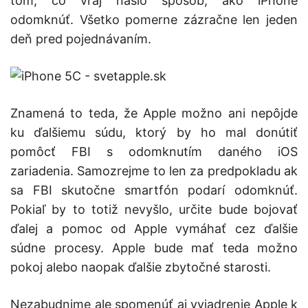
tom, čo vraj našlo spôsob, ako iPhone
odomknúť. Všetko pomerne zázračne len jeden
deň pred pojednávaním.
Znamená to teda, že Apple možno ani nepôjde
ku ďalšiemu súdu, ktorý by ho mal donútiť
pomôcť FBI s odomknutím daného iOS
zariadenia. Samozrejme to len za predpokladu ak
sa FBI skutočne smartfón podarí odomknúť.
Pokiaľ by to totiž nevyšlo, určite bude bojovať
ďalej a pomoc od Apple vymáhať cez ďalšie
súdne procesy. Apple bude mať teda možno
pokoj alebo naopak ďalšie zbytočné starosti.
Nezabudnime ale spomenúť aj vyjadrenie Apple k