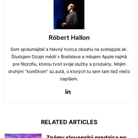
Róbert Hallon
Som spolumajiteľ a hlavný tvorca obsahu na svetapple.sk.
Študujem Dizajn médií v Bratislave a milujem Apple najmä
pre filozofiu, ktorou tvorí svoje služby a produkty. Mojím
druhým "koníčkom" sú autá, o ktorých tu sem tam tiež niečo
napíšem.
RELATED ARTICLES
Známy slovenský predajca po