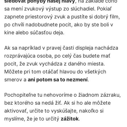
sledovať pohyby našej hlavy
, na základe čoho
sa mení zvukový výstup zo slúchadiel. Pokiaľ
zapnete priestorový zvuk a pustíte si dobrý film,
po chvíli nadobudnete pocit, ako by ste boli v
kine alebo súčasťou deja.
Ak sa napríklad v pravej časti displeja nachádza
rozprávajúca osoba, po celý čas budete mať
pocit, že zvuk vychádza z daného miesta.
Môžete pri tom otáčať hlavou do všetkých
smerov a
ani potom sa to nezmení
.
Pochopiteľne tu nehovoríme o žiadnom zázraku,
bez ktorého sa nedá žiť. Ak si ho ale môžete
aktivovať, určite to vyskúšajte, nakoľko si
myslíme, že je to určitý
zážitok
.