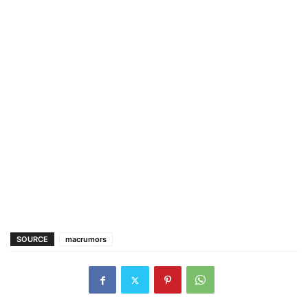
SOURCE
macrumors