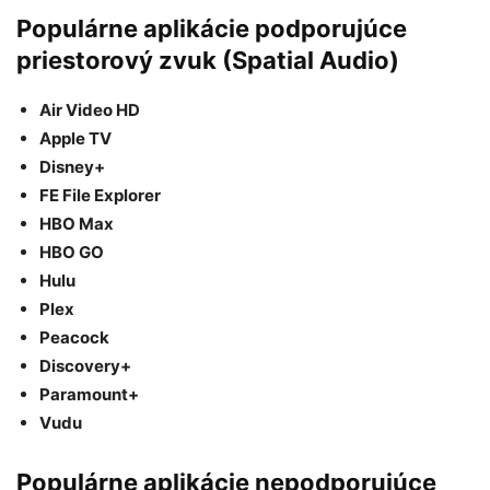
Populárne aplikácie podporujúce
priestorový zvuk (Spatial Audio)
Air Video HD
Apple TV
Disney+
FE File Explorer
HBO Max
HBO GO
Hulu
Plex
Peacock
Discovery+
Paramount+
Vudu
Populárne aplikácie nepodporujúce