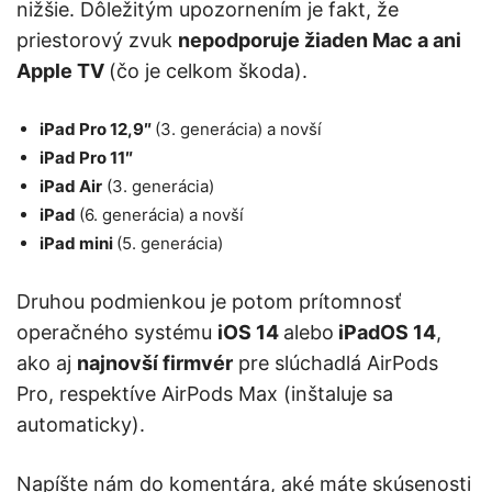
nižšie. Dôležitým upozornením je fakt, že
priestorový zvuk
nepodporuje žiaden Mac a ani
Apple TV
(čo je celkom škoda).
iPad Pro 12,9″
(3. generácia) a novší
‌iPad Pro‌‌ 11″
iPad Air
(3. generácia)
‌‌iPad‌‌
(6. generácia) a novší
iPad mini
(5. generácia)
Druhou podmienkou je potom prítomnosť
operačného systému
iOS 14
alebo
iPadOS 14
,
ako aj
najnovší firmvér
pre slúchadlá AirPods
Pro, respektíve AirPods Max (inštaluje sa
automaticky).
Napíšte nám do komentára, aké máte skúsenosti