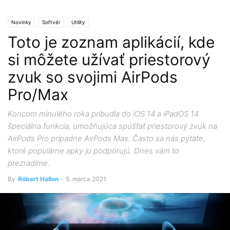
Novinky
Softvér
Utility
Toto je zoznam aplikácií, kde
si môžete užívať priestorový
zvuk so svojimi AirPods
Pro/Max
Koncom minulého roka pribudla do iOS 14 a iPadOS 14
špeciálna funkcia, umožňujúca spúšťať priestorový zvuk na
AirPods Pro prípadne AirPods Max. Často sa nás pýtate,
ktoré populárne apky ju podporujú. Dnes vám to
prezradíme.
By
Róbert Hallon
-
5. marca 2021