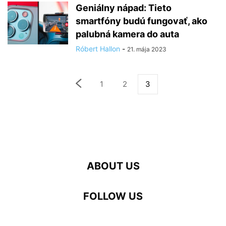
Geniálny nápad: Tieto
smartfóny budú fungovať, ako
palubná kamera do auta
Róbert Hallon
-
21. mája 2023
1
2
3
ABOUT US
FOLLOW US