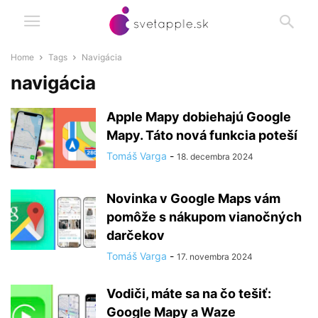
Home
Tags
Navigácia
navigácia
Apple Mapy dobiehajú Google
Mapy. Táto nová funkcia poteší
Tomáš Varga
-
18. decembra 2024
Novinka v Google Maps vám
pomôže s nákupom vianočných
darčekov
Tomáš Varga
-
17. novembra 2024
Vodiči, máte sa na čo tešiť:
Google Mapy a Waze