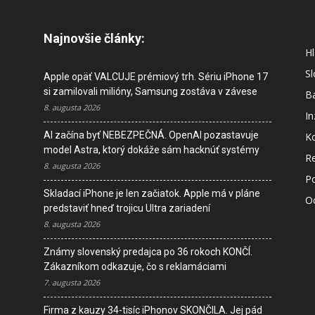
Najnovšie články:
Hl
S
Apple opäť VALCUJE prémiový trh. Sériu iPhone 17
si zamilovali milióny, Samsung zostáva v závese
B
8. augusta 2026
In
AI začína byť NEBEZPEČNÁ. OpenAI pozastavuje
K
model Astra, ktorý dokáže sám hacknúť systémy
R
8. augusta 2026
P
Skladací iPhone je len začiatok. Apple má v pláne
O
predstaviť hneď trojicu Ultra zariadení
8. augusta 2026
M
Známy slovenský predajca po 36 rokoch KONČÍ.
s
Zákazníkom odkazuje, čo s reklamáciami
7. augusta 2026
I
Firma z kauzy 34-tisíc iPhonov SKONČILA. Jej pád