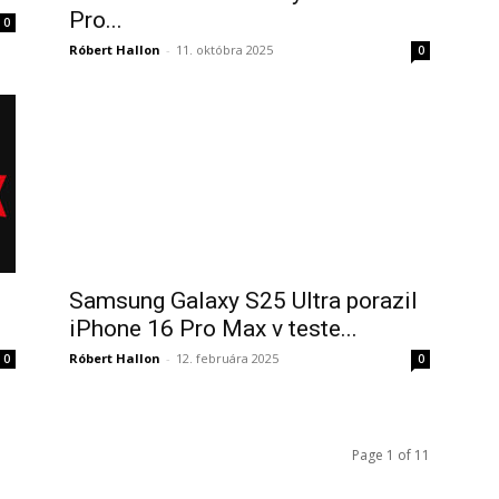
Pro...
0
Róbert Hallon
-
11. októbra 2025
0
Samsung Galaxy S25 Ultra porazil
iPhone 16 Pro Max v teste...
Róbert Hallon
-
12. februára 2025
0
0
Page 1 of 11