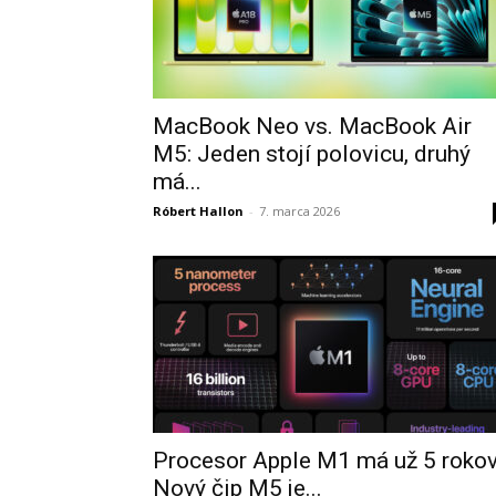
MacBook Neo vs. MacBook Air
M5: Jeden stojí polovicu, druhý
má...
Róbert Hallon
-
7. marca 2026
Procesor Apple M1 má už 5 rokov
Nový čip M5 je...