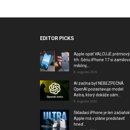
EDITOR PICKS
Apple opäť VALCUJE prémiový
trh. Sériu iPhone 17 si zamilova
milióny,...
8. augusta 2026
AI začína byť NEBEZPEČNÁ.
OpenAI pozastavuje model
Astra, ktorý dokáže sám...
8. augusta 2026
Skladací iPhone je len začiatok
Apple má v pláne predstaviť
hneď...