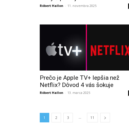
Róbert Hallon
-
11. novembra 2025
Prečo je Apple TV+ lepšia než
Netflix? Dôvod 4 vás šokuje
Róbert Hallon
-
13. marca 2025
...
1
2
3
11