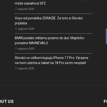
D
môže zasiahnuť SFZ
V
7. augusta 2026
K
Voyo od pondelka ZDRAŽIE. Za toto si Slováci
priplatia
7. augusta 2026
BMW poslalo reklamu priamo do áut. Majiteľov
poriadne NAHNEVALO
7. augusta 2026
Slováci vo veľkom kupujú iPhone 17 Pro. Výrazne
na ňom ušetria a čakať na 18 Pro sa im neoplatí
7. augusta 2026
OUT US
F