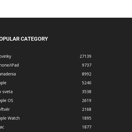
OPULAR CATEGORY
ovinky
27139
Phone/iPad
9737
riadenia
8992
pple
5240
o sveta
3538
pple OS
2619
ftvér
2168
pple Watch
1895
ac
1877