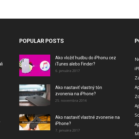
POPULAR POSTS
P
Ako vložiť hudbu do iPhonu cez
N
li
iTunes alebo Finder?
i
6. januára 2017
Za
A
Ako nastaviť vlastný tón
zvonenia na iPhone?
Z
25. novembra 2014
A
So
Ako nastaviť vlastné zvonenie na
.
iPhone?
A
7. januára 2017
M