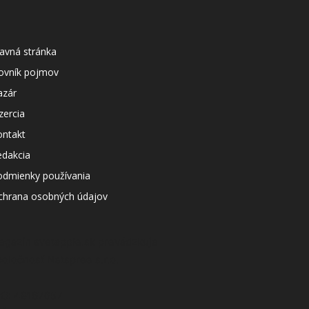
avná stránka
lovník pojmov
azár
zercia
ontakt
edakcia
odmienky používania
chrana osobných údajov
agazín svetapple.sk prevádzkuje
poločnosť Netspree s.r.o.
ČO: 48167657