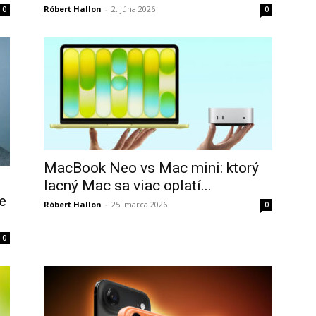
Róbert Hallon
-
2. júna 2026
0
0
MacBook Neo vs Mac mini: ktorý
lacný Mac sa viac oplatí...
e
Róbert Hallon
-
25. marca 2026
0
0