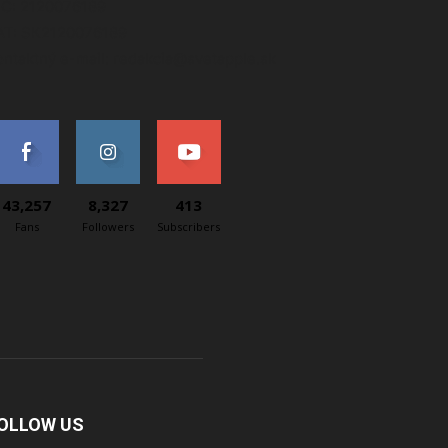
IČ: 2120076189
AT: SK2120076189
ontaktný e-mail: redakcia@svetapple.sk
43,257
8,327
413
Fans
Followers
Subscribers
OLLOW US