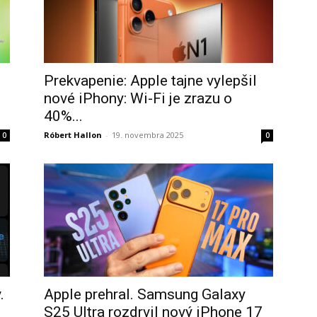
Prekvapenie: Apple tajne vylepšil
nové iPhony: Wi-Fi je zrazu o
40%...
Róbert Hallon
-
19. novembra 2025
0
0
.
Apple prehral. Samsung Galaxy
S25 Ultra rozdrvil nový iPhone 17