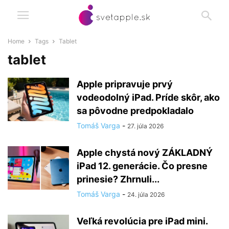
Home
Tags
Tablet
tablet
Apple pripravuje prvý
vodeodolný iPad. Príde skôr, ako
sa pôvodne predpokladalo
Tomáš Varga
-
27. júla 2026
Apple chystá nový ZÁKLADNÝ
iPad 12. generácie. Čo presne
prinesie? Zhrnuli...
Tomáš Varga
-
24. júla 2026
Veľká revolúcia pre iPad mini.