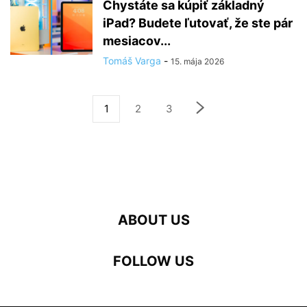
Chystáte sa kúpiť základný
iPad? Budete ľutovať, že ste pár
mesiacov...
Tomáš Varga
-
15. mája 2026
1
2
3
ABOUT US
FOLLOW US