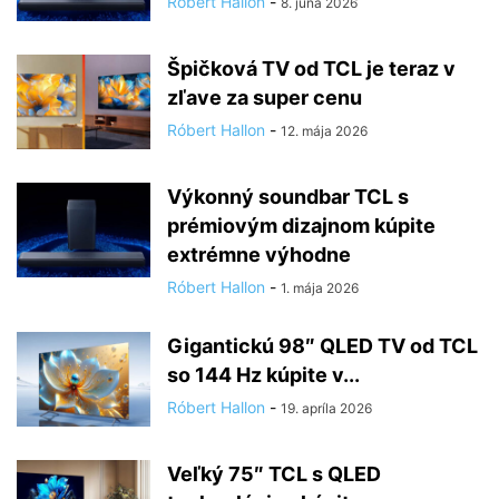
Róbert Hallon
-
8. júna 2026
Špičková TV od TCL je teraz v
zľave za super cenu
Róbert Hallon
-
12. mája 2026
Výkonný soundbar TCL s
prémiovým dizajnom kúpite
extrémne výhodne
Róbert Hallon
-
1. mája 2026
Gigantickú 98″ QLED TV od TCL
so 144 Hz kúpite v...
Róbert Hallon
-
19. apríla 2026
Veľký 75″ TCL s QLED