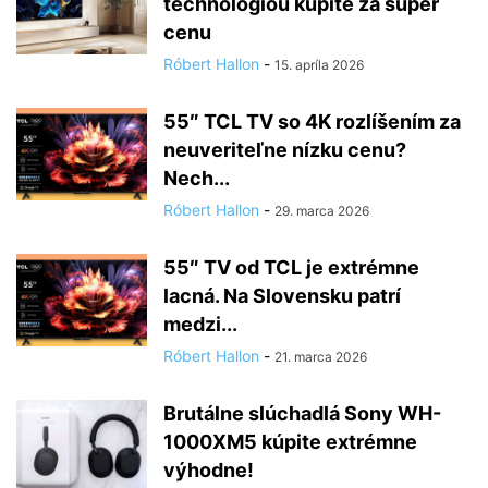
technológiou kúpite za super
cenu
Róbert Hallon
-
15. apríla 2026
55″ TCL TV so 4K rozlíšením za
neuveriteľne nízku cenu?
Nech...
Róbert Hallon
-
29. marca 2026
55″ TV od TCL je extrémne
lacná. Na Slovensku patrí
medzi...
Róbert Hallon
-
21. marca 2026
Brutálne slúchadlá Sony WH-
1000XM5 kúpite extrémne
výhodne!