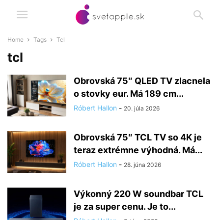
Home
Tags
Tcl
tcl
Obrovská 75″ QLED TV zlacnela
o stovky eur. Má 189 cm...
Róbert Hallon
-
20. júla 2026
Obrovská 75″ TCL TV so 4K je
teraz extrémne výhodná. Má...
Róbert Hallon
-
28. júna 2026
Výkonný 220 W soundbar TCL
je za super cenu. Je to...