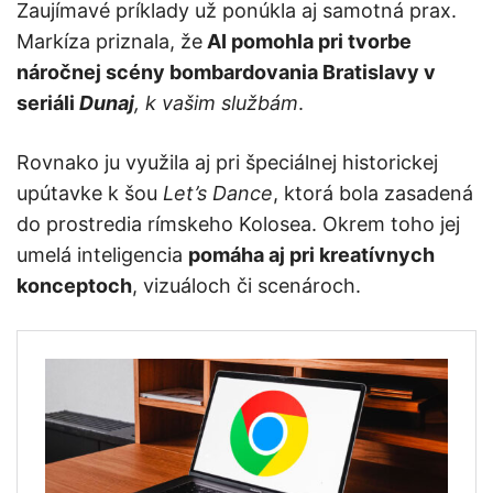
Zaujímavé príklady už ponúkla aj samotná prax.
Markíza priznala, že
AI pomohla pri tvorbe
náročnej scény bombardovania Bratislavy v
seriáli
Dunaj
, k vašim službám
.
Rovnako ju využila aj pri špeciálnej historickej
upútavke k šou
Let’s Dance
, ktorá bola zasadená
do prostredia rímskeho Kolosea. Okrem toho jej
umelá inteligencia
pomáha aj pri kreatívnych
konceptoch
, vizuáloch či scenároch.