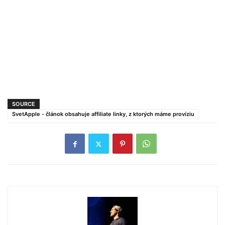
SOURCE
SvetApple - článok obsahuje affiliate linky, z ktorých máme províziu