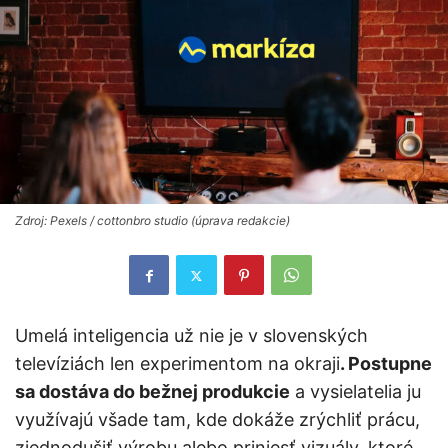
Zdroj: Pexels / cottonbro studio (úprava redakcie)
Umelá inteligencia už nie je v slovenských
televíziách len experimentom na okraji
. Postupne
sa dostáva do bežnej produkcie
a vysielatelia ju
využívajú všade tam, kde dokáže zrýchliť prácu,
zjednodušiť výrobu alebo priniesť vizuály, ktoré