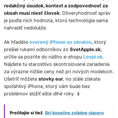
redakčný úsudok, kontext a zodpovednosť za
obsah musí niesť človek
. Dôveryhodnosť správ
je podľa nich hodnota, ktorú technológia sama
nahradiť nedokáže.
Ak hľadáte
overený iPhone so zárukou
, ktorý
prešiel rukami odborníkov zo
SvetApple.sk
,
určite sa pozrite do nášho e-shopu
Loopi.sk
.
Nájdete tu starostlivo skontrolované zariadenia
za výrazne nižšie ceny než pri nových modeloch.
Ušetriť môžete
stovky eur
, no stále získate
spoľahlivý iPhone, ktorý vám bude bez
problémov slúžiť ešte dlhé roky. 📱
Prečítajte si tiež
Siri konečne zvládne viacero