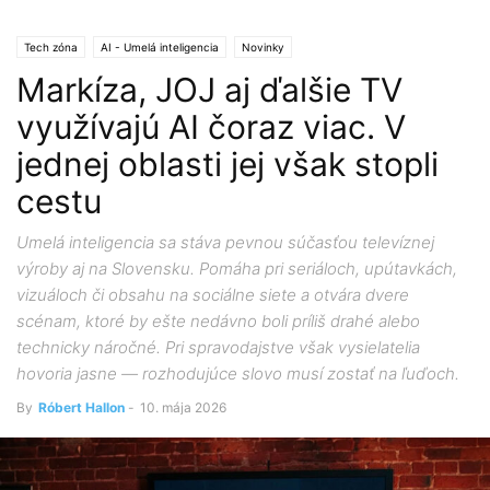
Tech zóna
AI - Umelá inteligencia
Novinky
Markíza, JOJ aj ďalšie TV
využívajú AI čoraz viac. V
jednej oblasti jej však stopli
cestu
Umelá inteligencia sa stáva pevnou súčasťou televíznej
výroby aj na Slovensku. Pomáha pri seriáloch, upútavkách,
vizuáloch či obsahu na sociálne siete a otvára dvere
scénam, ktoré by ešte nedávno boli príliš drahé alebo
technicky náročné. Pri spravodajstve však vysielatelia
hovoria jasne — rozhodujúce slovo musí zostať na ľuďoch.
By
Róbert Hallon
-
10. mája 2026