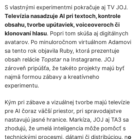
S vlastnými experimentmi pokračuje aj TV JOJ.
Televízia nasadzuje AI pri textoch, kontrole
obsahu, tvorbe upútaviek, voiceoveroch či
klonovaní hlasu
. Popri tom skúša aj digitálnych
avatarov. Po minuloročnom virtuálnom Adamovi
sa tento rok objavila Ruby, ktorá prezentuje
obsah relácie
Topstar
na Instagrame. JOJ
zároveň pripúšťa, že takéto projekty majú byť
najmä formou zábavy a kreatívneho
experimentu.
Kým pri zábave a vizuálnej tvorbe majú televízie
pre AI čoraz väčší priestor, pri spravodajstve
nastavujú jasné hranice. Markíza, JOJ aj TA3 sa
zhodujú, že umelá inteligencia môže pomôcť s
technickými procesmi, dátami či distribúciou, n
o