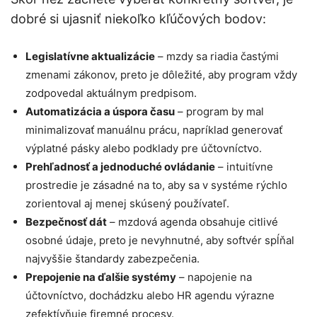
dobré si ujasniť niekoľko kľúčových bodov:
Legislatívne aktualizácie
– mzdy sa riadia častými
zmenami zákonov, preto je dôležité, aby program vždy
zodpovedal aktuálnym predpisom.
Automatizácia a úspora času
– program by mal
minimalizovať manuálnu prácu, napríklad generovať
výplatné pásky alebo podklady pre účtovníctvo.
Prehľadnosť a jednoduché ovládanie
– intuitívne
prostredie je zásadné na to, aby sa v systéme rýchlo
zorientoval aj menej skúsený používateľ.
Bezpečnosť dát
– mzdová agenda obsahuje citlivé
osobné údaje, preto je nevyhnutné, aby softvér spĺňal
najvyššie štandardy zabezpečenia.
Prepojenie na ďalšie systémy
– napojenie na
účtovníctvo, dochádzku alebo HR agendu výrazne
zefektívňuje firemné procesy.