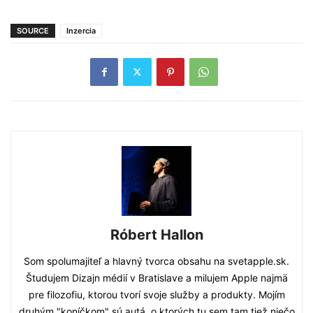
SOURCE
Inzercia
Róbert Hallon
Som spolumajiteľ a hlavný tvorca obsahu na svetapple.sk.
Študujem Dizajn médií v Bratislave a milujem Apple najmä
pre filozofiu, ktorou tvorí svoje služby a produkty. Mojím
druhým "koníčkom" sú autá, o ktorých tu sem tam tiež niečo