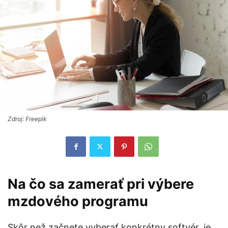
Zdroj: Freepik
Na čo sa zamerať pri výbere
mzdového programu
Skôr než začnete vyberať konkrétny softvér, je