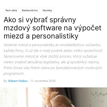
Tech zóna
Bankovníctvo
Novinky
Ako si vybrať správny
mzdový software na výpočet
miezd a personalistiky
Vedenie miezd a personalistiky je neoddeliteľnou súčasťou
každej firmy, či už ide o malý podnik alebo veľkú spoločnosť.
Spracovanie miezd je však zložitý proces, ktorý vyžaduje
nielen znalosť aktuálnej legislatívy, ale aj spoľahlivý nástroj.
Preto čoraz viac firiem siaha po špecializovaných mzdových
programoch.
By
Róbert Hallon
-
11. novembra 2025