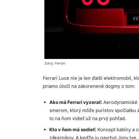
Zdroj: Ferrari
Ferrari Luce nie je len ďalší elektromobil, 
priamo útočí na zakorenené dogmy o tom:
Ako má Ferrari vyzerať:
Aerodynamické lí
smerom, ktorý môže puristov spočiatku za
to na ňom vidieť už na prvý pohľad.
Kto v ňom má sedieť:
Koncept kabíny a ce
zákazníkov. A keďže ju navrhol Jony Ive,