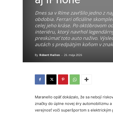
Dnes sa v Ríme zavŕšilo jedno z n
obdobia. Ferrari oficiálne skomple
celej jeho kráse. Po októbrovom o
interiéru, ktorý navrhol legendárn
preskúmať toto auto naživo. Výsled
autách s predpätým koňom v znak
By
Róbert Hallon
-
26. mája 2026
Maranello opäť dokázalo, že sa nebojí risko
značky do úplne novej éry automobilizmu a 
verejnosť voči superšportom s elektrickým