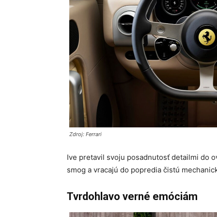
Zdroj: Ferrari
Ive pretavil svoju posadnutosť detailmi do o
smog a vracajú do popredia čistú mechanick
Tvrdohlavo verné emóciám