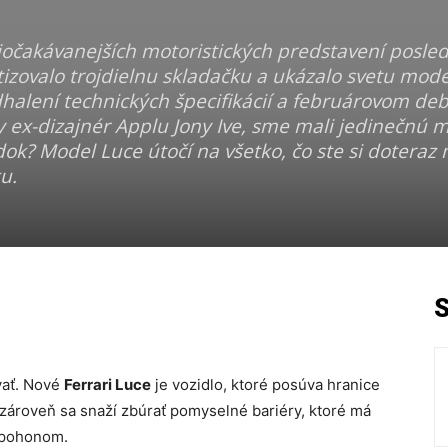
ajočakávanejších motoristických predstavení posl
tizovalo trojdielnu skladačku a ukázalo svetu mode
dhalení technických špecifikácií a februárovom de
y ex-dizajnér Applu Jony Ive, sme mali jedinečnú 
ok? Model Luce útočí na všetko, čo ste si doteraz 
u.
vať. Nové
Ferrari Luce
je vozidlo, ktoré posúva hranice
zároveň sa snaží zbúrať pomyselné bariéry, ktoré má
 pohonom.