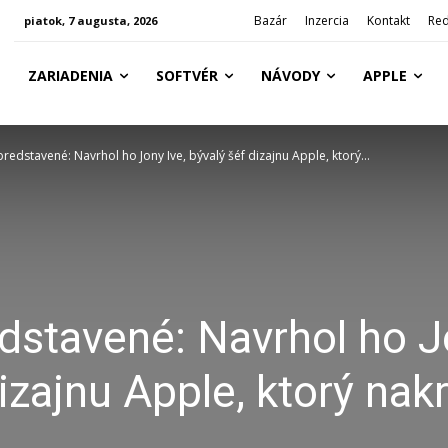
Bazár
Inzercia
Kontakt
Red
piatok, 7 augusta, 2026
ZARIADENIA
SOFTVÉR
NÁVODY
APPLE
predstavené: Navrhol ho Jony Ive, bývalý šéf dizajnu Apple, ktorý...
edstavené: Navrhol ho 
izajnu Apple, ktorý nakr