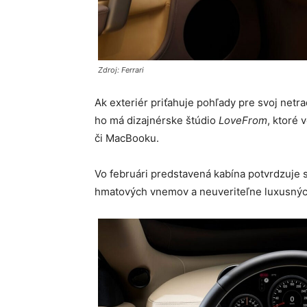
Zdroj: Ferrari
Ak exteriér priťahuje pohľady pre svoj netra
ho má dizajnérske štúdio
LoveFrom
, ktoré 
či MacBooku.
Vo februári predstavená kabína potvrdzuje s
hmatových vnemov a neuveriteľne luxusnýc