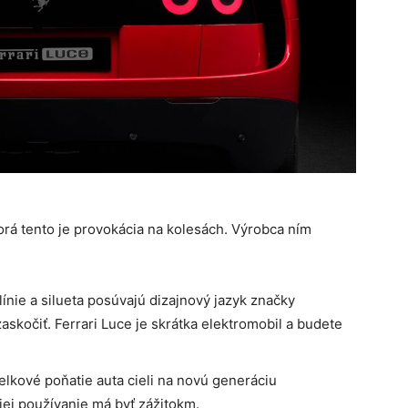
ktorá tento je provokácia na kolesách. Výrobca ním
nie a silueta posúvajú dizajnový jazyk značky
skočiť. Ferrari Luce je skrátka elektromobil a budete
lkové poňatie auta cieli na novú generáciu
 jej používanie má byť zážitokm.