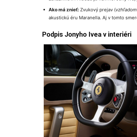
Ako má znieť:
Zvukový prejav (
vzhľadom
akustickú éru Maranella. Aj v tomto smere
Podpis Jonyho Ivea v interiéri