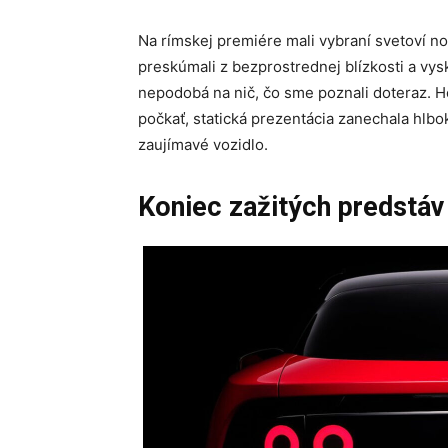
Na rímskej premiére mali vybraní svetoví no
preskúmali z bezprostrednej blízkosti a vyskúš
nepodobá na nič, čo sme poznali doteraz. H
počkať, statická prezentácia zanechala hlbo
zaujímavé vozidlo.
Koniec zažitých predstáv 