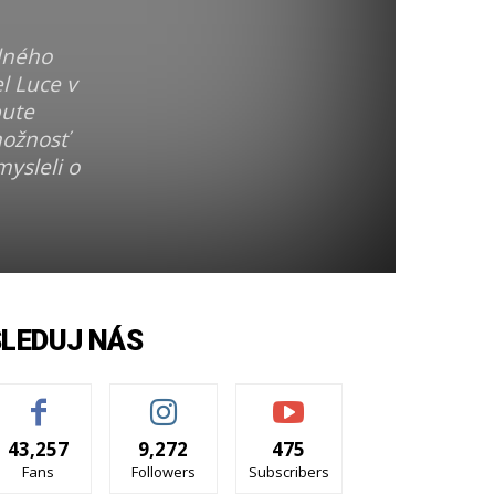
edného
l Luce v
bute
možnosť
mysleli o
SLEDUJ NÁS
43,257
9,272
475
Fans
Followers
Subscribers