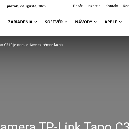
Bazár
Inzercia
Kontakt
Red
piatok, 7 augusta, 2026
ZARIADENIA
SOFTVÉR
NÁVODY
APPLE
o C310 je dnes v zľave extrémne lacná
amera TP-Link Tapo C3