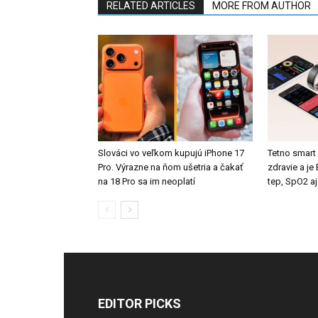
RELATED ARTICLES
MORE FROM AUTHOR
Slováci vo veľkom kupujú iPhone 17
Tetno smart
Pro. Výrazne na ňom ušetria a čakať
zdravie a j
na 18 Pro sa im neoplatí
tep, SpO2 aj
EDITOR PICKS