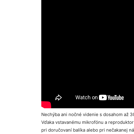
Nechýba ani nočné videnie s dosahom až 30 
Vďaka vstavanému mikrofónu a reproduktor
pri doručovaní balíka alebo pri nečakanej 