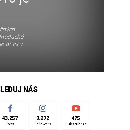
očných
ednoduché
je dnes v
SLEDUJ NÁS
43,257
9,272
475
Fans
Followers
Subscribers