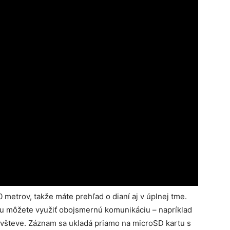
metrov, takže máte prehľad o dianí aj v úplnej tme.
u môžete využiť obojsmernú komunikáciu – napríklad
návšteve. Záznam sa ukladá priamo na microSD kartu s