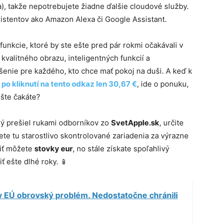
a), takže nepotrebujete žiadne ďalšie cloudové služby.
istentov ako Amazon Alexa či Google Assistant.
unkcie, ktoré by ste ešte pred pár rokmi očakávali v
valitného obrazu, inteligentných funkcií a
ešenie pre každého, kto chce mať pokoj na duši. A keď k
po kliknutí na tento odkaz len 30,67 €
, ide o ponuku,
šte čakáte?
orý prešiel rukami odborníkov zo
SvetApple.sk
, určite
dete tu starostlivo skontrolované zariadenia za výrazne
riť môžete
stovky eur
, no stále získate spoľahlivý
 ešte dlhé roky. 📱
v EÚ obrovský problém. Nedostatočne chránili