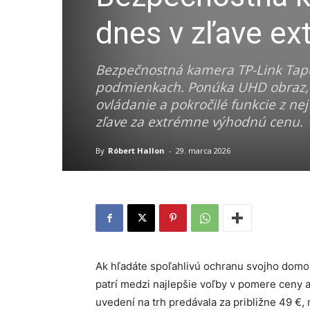
dnes v zľave ex
Bezpečnostná kamera TP-Link Tapo
podmienkach. Ponúka UHD obraz, n
ovládanie a pokročilé funkcie z ne
zľave za extrémne výhodnú cenu.
By
Róbert Hallon
-
29. marca 2026
Ak hľadáte spoľahlivú ochranu svojho domo
patrí medzi najlepšie voľby v pomere ceny 
uvedení na trh predávala za približne 49 €,