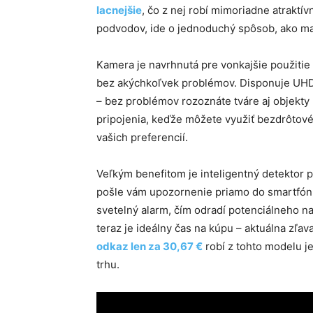
lacnejšie
, čo z nej robí mimoriadne atraktív
podvodov, ide o jednoduchý spôsob, ako mať
Kamera je navrhnutá pre vonkajšie použitie
bez akýchkoľvek problémov. Disponuje UHD r
– bez problémov rozoznáte tváre aj objekty n
pripojenia, keďže môžete využiť bezdrôtové 
vašich preferencií.
Veľkým benefitom je inteligentný detektor p
pošle vám upozornenie priamo do smartfón
svetelný alarm, čím odradí potenciálneho na
teraz je ideálny čas na kúpu – aktuálna zľav
odkaz len za 30,67 €
robí z tohto modelu j
trhu.