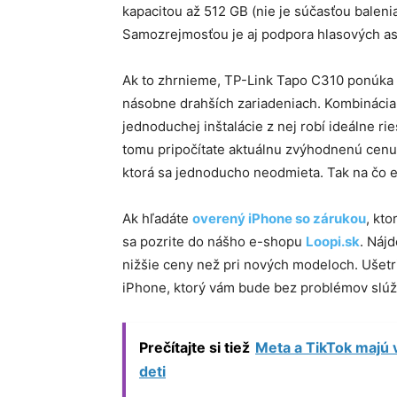
kapacitou až 512 GB (nie je súčasťou baleni
Samozrejmosťou je aj podpora hlasových as
Ak to zhrnieme, TP-Link Tapo C310 ponúka f
násobne drahších zariadeniach. Kombinácia k
jednoduchej inštalácie z nej robí ideálne ri
tomu pripočítate aktuálnu zvýhodnenú cenu
ktorá sa jednoducho neodmieta. Tak na čo e
Ak hľadáte
overený iPhone so zárukou
, kt
sa pozrite do nášho e-shopu
Loopi.sk
. Náj
nižšie ceny než pri nových modeloch. Ušet
iPhone, ktorý vám bude bez problémov slúžiť
Prečítajte si tiež
Meta a TikTok majú 
deti