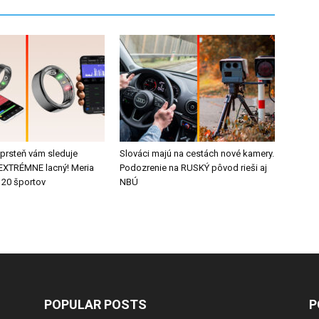
 prsteň vám sleduje
Slováci majú na cestách nové kamery.
e EXTRÉMNE lacný! Meria
Podozrenie na RUSKÝ pôvod rieši aj
 20 športov
NBÚ
POPULAR POSTS
P