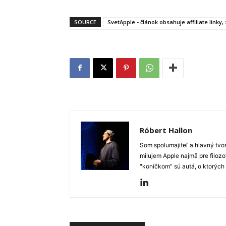
SOURCE
SvetApple - článok obsahuje affiliate linky
Róbert Hallon
Som spolumajiteľ a hlavný tvo
milujem Apple najmä pre filozo
"koníčkom" sú autá, o ktorých