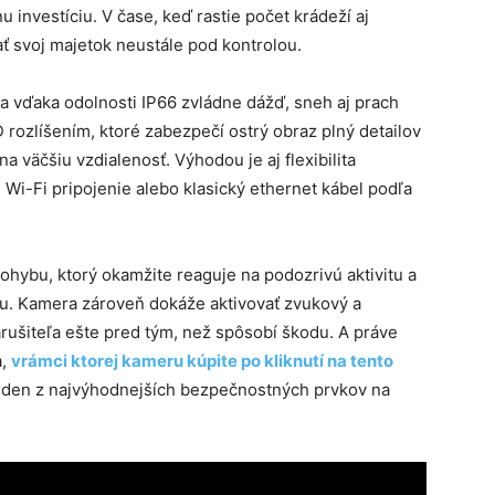
nu investíciu. V čase, keď rastie počet krádeží aj
 svoj majetok neustále pod kontrolou.
 a vďaka odolnosti IP66 zvládne dážď, sneh aj prach
ozlíšením, ktoré zabezpečí ostrý obraz plný detailov
a väčšiu vzdialenosť. Výhodou je aj flexibilita
Wi-Fi pripojenie alebo klasický ethernet kábel podľa
ohybu, ktorý okamžite reaguje na podozrivú aktivitu a
u. Kamera zároveň dokáže aktivovať zvukový a
rušiteľa ešte pred tým, než spôsobí škodu. A práve
a,
vrámci ktorej kameru kúpite po kliknutí na tento
eden z najvýhodnejších bezpečnostných prvkov na