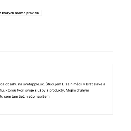
, z ktorých máme províziu
rca obsahu na svetapple.sk. Študujem Dizajn médií v Bratislave a
fiu, ktorou tvorí svoje služby a produkty. Mojím druhým
 tu sem tam tiež niečo napíšem.