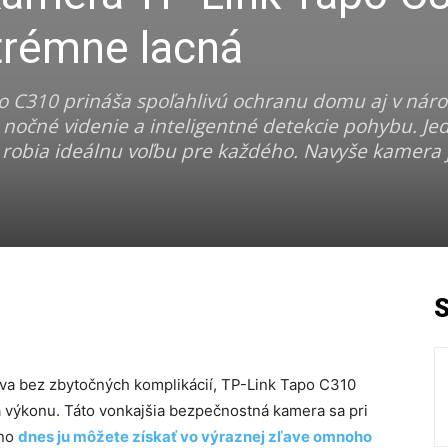
trémne lacná
 C310 prináša spoľahlivú ochranu domu aj v nár
očné videnie a inteligentné detekcie pohybu. J
j robia ideálnu voľbu pre každého. Navyše kamera 
va bez zbytočných komplikácií, TP-Link Tapo C310
a výkonu. Táto vonkajšia bezpečnostná kamera sa pri
 no
dnes ju môžete získať vo výraznej zľave omnoho