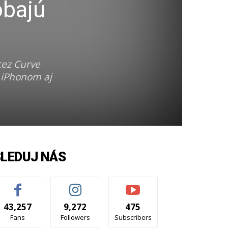
obajú
cez Curve
s iPhonom aj
SLEDUJ NÁS
43,257
9,272
475
Fans
Followers
Subscribers