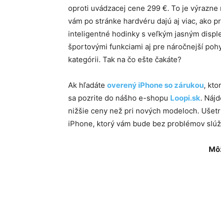
oproti uvádzacej cene 299 €. To je výrazne
vám po stránke hardvéru dajú aj viac, ako 
inteligentné hodinky s veľkým jasným displ
športovými funkciami aj pre náročnejší pohy
kategórii. Tak na čo ešte čakáte?
Ak hľadáte
overený iPhone so zárukou
, kt
sa pozrite do nášho e-shopu
Loopi.sk
. Náj
nižšie ceny než pri nových modeloch. Ušet
iPhone, ktorý vám bude bez problémov slúžiť
Môž