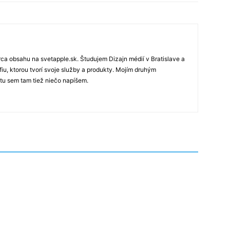
rca obsahu na svetapple.sk. Študujem Dizajn médií v Bratislave a
fiu, ktorou tvorí svoje služby a produkty. Mojím druhým
 tu sem tam tiež niečo napíšem.