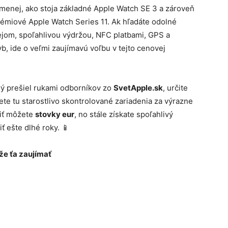
 menej, ako stoja základné Apple Watch SE 3 a zároveň
prémiové Apple Watch Series 11. Ak hľadáte odolné
ejom, spoľahlivou výdržou, NFC platbami, GPS a
b, ide o veľmi zaujímavú voľbu v tejto cenovej
orý prešiel rukami odborníkov zo
SvetApple.sk
, určite
dete tu starostlivo skontrolované zariadenia za výrazne
riť môžete
stovky eur
, no stále získate spoľahlivý
 ešte dlhé roky. 📱
e ťa zaujímať