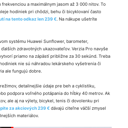
 frekvenciou a maximálnym jasom až 3 000 nitov. To
pleje hodiniek pri chôdzi, behu či bicyklovaní často
utí na tento odkaz len 239 €
. Na nákupe ušetríte
vom systému Huawei Sunflower, barometer,
j ďalších zdravotných ukazovateľov. Verzia Pro navyše
ytvorí priamo na zápästí približne za 30 sekúnd. Treba
hodiniek nie sú náhradou lekárskeho vyšetrenia či
ia ale fungujú dobre.
režimov, detailnejšie údaje pre beh a cyklistiku,
lebo podpora voľného potápania do hĺbky 40 metrov. Ak
, ale aj na výlety, bicykel, tenis či dovolenku pri
úpite za akciových 239 €
dávajú citeľne väčší zmysel
nejších materiálov.