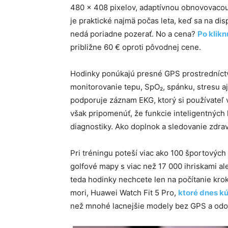
480 × 408 pixelov, adaptívnou obnovovacou
je praktické najmä počas leta, keď sa na dis
nedá poriadne pozerať. No a cena?
Po klikn
približne 60 € oproti pôvodnej cene.
Hodinky ponúkajú presné GPS prostredníct
monitorovanie tepu, SpO₂, spánku, stresu a
podporuje záznam EKG, ktorý si používateľ v
však pripomenúť, že funkcie inteligentných 
diagnostiky. Ako doplnok a sledovanie zdrav
Pri tréningu poteší viac ako 100 športových 
golfové mapy s viac než 17 000 ihriskami a
teda hodinky nechcete len na počítanie krokov
mori, Huawei Watch Fit 5 Pro,
ktoré dnes k
než mnohé lacnejšie modely bez GPS a odol