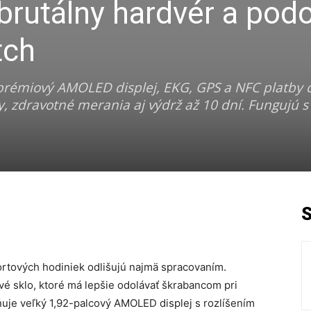
 brutálny hardvér a pod
tch
prémiový AMOLED displej, EKG, GPS a NFC platby 
, zdravotné merania aj výdrž až 10 dní. Fungujú 
ortových hodiniek odlišujú najmä spracovaním.
ové sklo, ktoré má lepšie odolávať škrabancom pri
je veľký 1,92-palcový AMOLED displej s rozlíšením