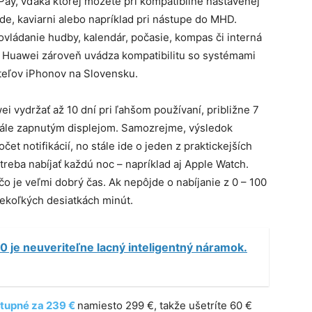
ay, vďaka ktorej môžete pri kompatibilne nastavenej
de, kaviarni alebo napríklad pri nástupe do MHD.
ovládanie hudby, kalendár, počasie, kompas či interná
u. Huawei zároveň uvádza kompatibilitu so systémami
vateľov iPhonov na Slovensku.
 vydržať až 10 dní pri ľahšom používaní, približne 7
stále zapnutým displejom. Samozrejme, výsledok
čet notifikácií, no stále ide o jeden z praktickejších
reba nabíjať každú noc – napríklad aj Apple Watch.
čo je veľmi dobrý čas. Ak nepôjde o nabíjanie z 0 – 100
iekoľkých desiatkách minút.
0 je neuveriteľne lacný inteligentný náramok.
tupné za 239 €
namiesto 299 €, takže ušetríte 60 €