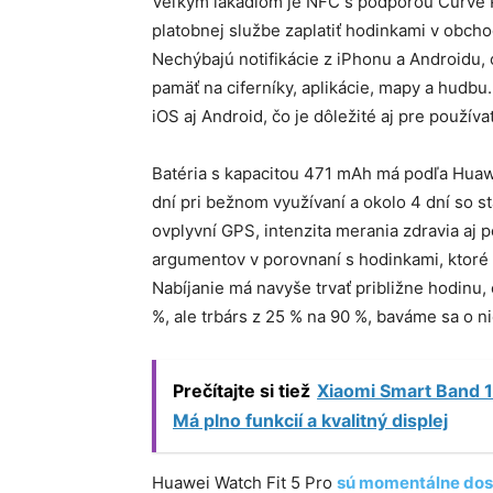
Veľkým lákadlom je NFC s podporou Curve P
platobnej službe zaplatiť hodinkami v obcho
Nechýbajú notifikácie z iPhonu a Androidu, 
pamäť na ciferníky, aplikácie, mapy a hudb
iOS aj Android, čo je dôležité aj pre použí
Batéria s kapacitou 471 mAh má podľa Huawei
dní pri bežnom využívaní a okolo 4 dní so 
ovplyvní GPS, intenzita merania zdravia aj po
argumentov v porovnaní s hodinkami, ktoré t
Nabíjanie má navyše trvať približne hodinu, 
%, ale trbárs z 25 % na 90 %, baváme sa o n
Prečítajte si tiež
Xiaomi Smart Band 1
Má plno funkcií a kvalitný displej
Huawei Watch Fit 5 Pro
sú momentálne dos