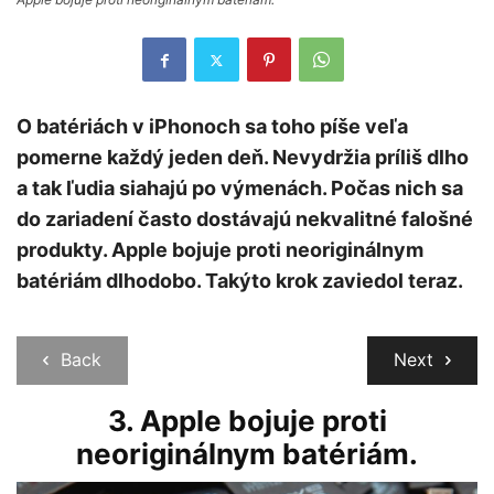
O batériách v iPhonoch sa toho píše veľa
pomerne každý jeden deň. Nevydržia príliš dlho
a tak ľudia siahajú po výmenách. Počas nich sa
do zariadení často dostávajú nekvalitné falošné
produkty. Apple bojuje proti neoriginálnym
batériám dlhodobo. Takýto krok zaviedol teraz.
Back
Next
3. Apple bojuje proti
neoriginálnym batériám.