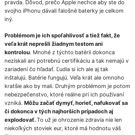
pravda. Dôvod, prečo Apple nechce aby ste do
svojho iPhonu dávali falošné baterky je celkom
iný.
Problémom je ich spoľahlivosť a tiež fakt, že
veľa krát neprešli žiadnym testom ani
kontrolou
. Mnohé z týchto batérii dokonca
nezískali ani potrebnú certifikáciu a tak nemajú v
zariadení čo hľadať. Ľudia si ich ale aj tak
inštalujú. Batérie fungujú. Veľa krát ale omnoho
kratšie ako by mali. Druhým problémom je potom
nebezpečenstvo, ktoré reálne pri ich používaní
vzniká.
Môžu začať dymyť, horieť, nafukovať sa
či dokonca v tých najhorších prípadoch aj
explodovať.
To už je ohrozenie zdravia nie len
niekoľkých stoviek eur, ktoré má hodnotu váš