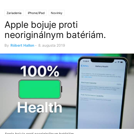
Zariadenia
iPhone/iPad
Novinky
Apple bojuje proti
neoriginálnym batériám.
By
Róbert Hallon
-
8. augusta 2019
Apple bojuje proti neoriginálnym batériám.