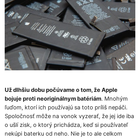
Už dlhšiu dobu počúvame o tom, že Apple
bojuje proti neoriginálnym batériám
. Mnohým
ľuďom, ktorí ich používajú sa toto príliš nepáči.
Spoločnosť môže na vonok vyzerať, že jej ide iba
o ušlí zisk, o ktorý prichádza, keď si používateľ
nekúpi baterku od neho. Nie je to ale celkom