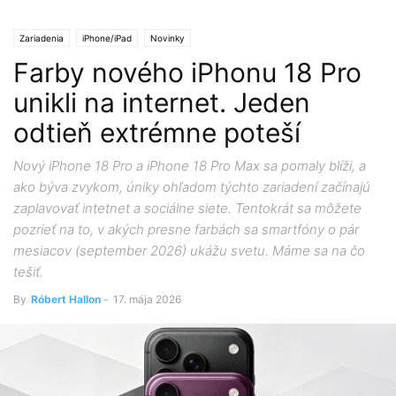
Zariadenia
iPhone/iPad
Novinky
Farby nového iPhonu 18 Pro
unikli na internet. Jeden
odtieň extrémne poteší
Nový iPhone 18 Pro a iPhone 18 Pro Max sa pomaly blíži, a
ako býva zvykom, úniky ohľadom týchto zariadení začínajú
zaplavovať intetnet a sociálne siete. Tentokrát sa môžete
pozrieť na to, v akých presne farbách sa smartfóny o pár
mesiacov (september 2026) ukážu svetu. Máme sa na čo
tešiť.
By
Róbert Hallon
-
17. mája 2026