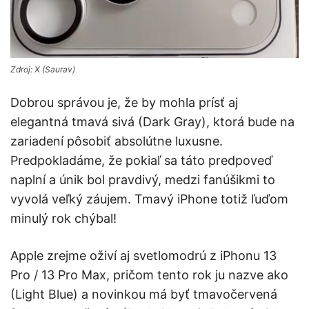
Zdroj: X (Saurav)
Dobrou správou je, že by mohla prísť aj
elegantná tmavá sivá (Dark Gray), ktorá bude na
zariadení pôsobiť absolútne luxusne.
Predpokladáme, že pokiaľ sa táto predpoveď
naplní a únik bol pravdivý, medzi fanúšikmi to
vyvolá veľký záujem. Tmavý iPhone totiž ľuďom
minulý rok chýbal!
Apple zrejme oživí aj svetlomodrú z iPhonu 13
Pro / 13 Pro Max, pričom tento rok ju nazve ako
(Light Blue) a novinkou má byť tmavočervená