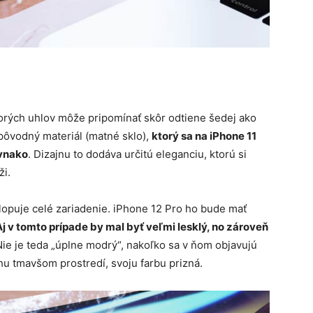
ktorých uhlov môže pripomínať skôr odtiene šedej ako
 pôvodný materiál (matné sklo),
ktorý sa na iPhone 11
ovnako
. Dizajnu to dodáva určitú eleganciu, ktorú si
i.
opuje celé zariadenie. iPhone 12 Pro ho bude mať
Aj v tomto prípade by mal byť veľmi lesklý, no zároveň
Nie je teda „úplne modrý“, nakoľko sa v ňom objavujú
chu tmavšom prostredí, svoju farbu prizná.