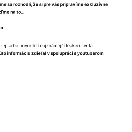
me sa rozhodli, že si pre vás pripravíme exkluzívne
oďme na to…
“
ej farbe hovorili tí najznámejší leakeri sveta.
túto informáciu zdieľal v spolupráci s youtuberom