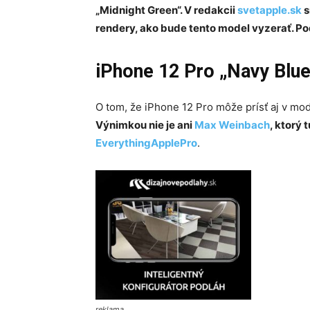
„Midnight Green“. V redakcii
svetapple.sk
s
rendery, ako bude tento model vyzerať. P
iPhone 12 Pro „Navy Blue
O tom, že iPhone 12 Pro môže prísť aj v modr
Výnimkou nie je ani
Max Weinbach
, ktorý 
EverythingApplePro
.
reklama