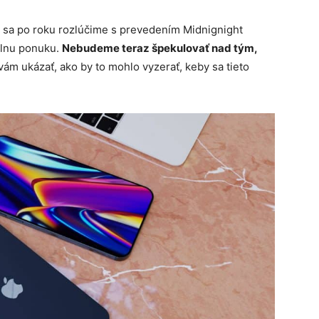
e sa po roku rozlúčime s prevedením Midnignight
álnu ponuku.
Nebudeme teraz špekulovať nad tým,
vám ukázať, ako by to mohlo vyzerať, keby sa tieto