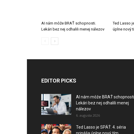
AI nám môže BRAŤ schopnosti.
Ted Lasso je
Lekári bez nej odhalili menej nálezov
úplne nový 
EDITOR PICKS
AI nám môže BRAŤ schopnosti
Lekári bez nej odhalili menej
nálezov
6. augusta 2026
Ted Lasso je SPÄŤ. 4. séria
prináša úplne nový tím