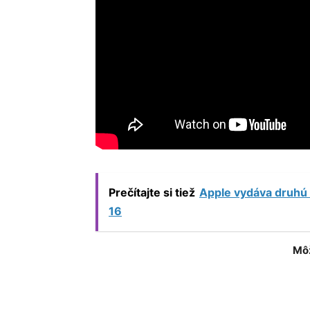
Prečítajte si tiež
Apple vydáva druhú 
16
Môž