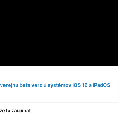
verejnú beta verziu systémov iOS 16 a iPadOS
e ťa zaujímať