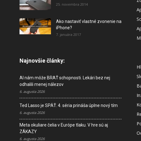
Z
25. novembra 2014
A
So
Ako nastaviť vlastné zvonenie na
iPhone?
A
7. januára 2017
M
Najnovšie články:
Hl
S
AI nám môže BRAŤ schopnosti. Lekári bez nej
odhalili menej nálezov
B
6. augusta 2026
In
K
Ted Lasso je SPÄŤ. 4. séria prináša úplne nový tím
6. augusta 2026
R
P
Meta okuliare čelia v Európe tlaku. V hre sú aj
ZÁKAZY
O
6. augusta 2026