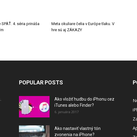
 SPÄŤ. 4. séria prináša
Meta okuliare čelia v Európe tlaku. V
tím
hre sú aj ZÁKAZY
POPULAR POSTS
P
.
Ako vložiť hudbu do iPhonu cez
N
iTunes alebo Finder?
i
6. januára 2017
Za
A
Ako nastaviť vlastný tón
zvonenia na iPhone?