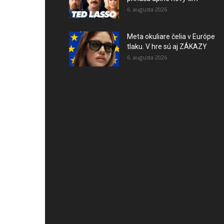
6. augusta 2026
Meta okuliare čelia v Európe
tlaku. V hre sú aj ZÁKAZY
6. augusta 2026