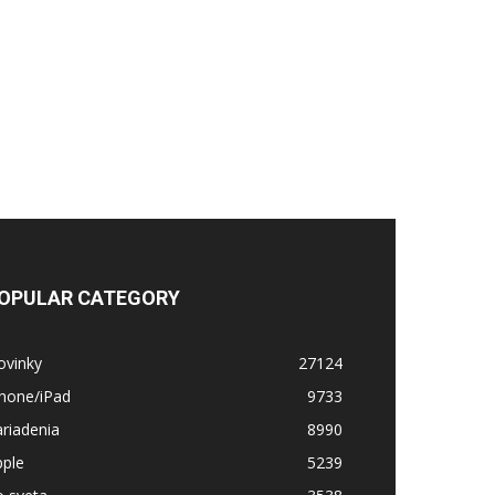
OPULAR CATEGORY
ovinky
27124
Phone/iPad
9733
riadenia
8990
pple
5239