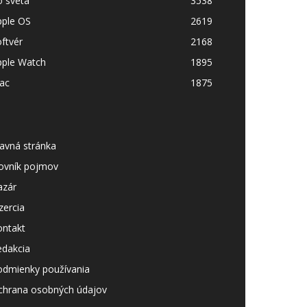
o sveta
3538
pple OS
2619
ftvér
2168
pple Watch
1895
ac
1875
avná stránka
lovník pojmov
azár
zercia
ontakt
edakcia
odmienky používania
chrana osobných údajov