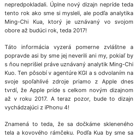
nepredpokladali. Úplne nový dizajn nepríde teda
tento rok ako sme si mysleli, ale podľa analytika
Ming-Chi Kua, ktorý je uznávaný vo svojom
obore až budúci rok, teda 2017!
Táto informácia vyzerá pomerne zvláštne a
popravde asi by sme jej neverili ani my, pokiaľ by
s ňou neprišiel práve uznávaný analytik Ming-Chi
Kuo. Ten pôsobí v agentúre KGI a s odvolaním na
svoje spoľahlivé zdroje priamo z Apple dnes
tvrdí, že Apple príde s celkom novým dizajnom
až v roku 2017. A teraz pozor, bude to dizajn
vychádzajúci z iPhonu 4!
Znamená to teda, že sa dočkáme skleneného
tela a kovového rámčeku. Podľa Kua by sme sa