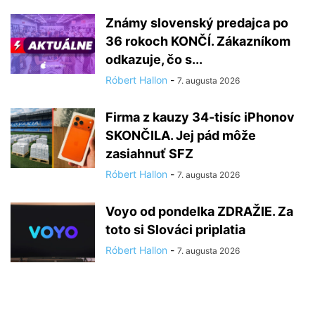
Známy slovenský predajca po
36 rokoch KONČÍ. Zákazníkom
odkazuje, čo s...
Róbert Hallon
-
7. augusta 2026
Firma z kauzy 34-tisíc iPhonov
SKONČILA. Jej pád môže
zasiahnuť SFZ
Róbert Hallon
-
7. augusta 2026
Voyo od pondelka ZDRAŽIE. Za
toto si Slováci priplatia
Róbert Hallon
-
7. augusta 2026