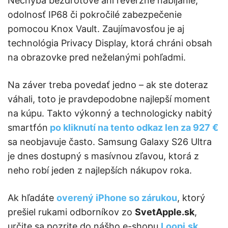
Nechýba bezdrôtové ani reverzné nabíjanie,
odolnosť IP68 či pokročilé zabezpečenie
pomocou Knox Vault. Zaujímavosťou je aj
technológia Privacy Display, ktorá chráni obsah
na obrazovke pred neželanými pohľadmi.
Na záver treba povedať jedno – ak ste doteraz
váhali, toto je pravdepodobne najlepší moment
na kúpu. Takto výkonný a technologicky nabitý
smartfón
po kliknutí na tento odkaz len za 927 €
sa neobjavuje často. Samsung Galaxy S26 Ultra
je dnes dostupný s masívnou zľavou, ktorá z
neho robí jeden z najlepších nákupov roka.
Ak hľadáte
overený iPhone so zárukou
, ktorý
prešiel rukami odborníkov zo
SvetApple.sk
,
určite sa pozrite do nášho e-shopu
Loopi.sk
.