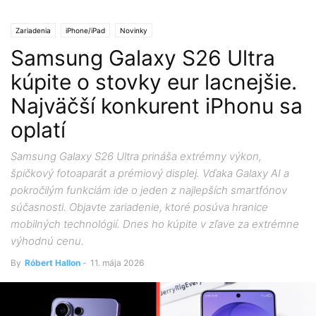
Zariadenia
iPhone/iPad
Novinky
Samsung Galaxy S26 Ultra
kúpite o stovky eur lacnejšie.
Najväčší konkurent iPhonu sa
oplatí
Samsung Galaxy S26 Ultra prináša extrémny výkon,
špičkový fotoaparát a prémiový displej. Vďaka Galaxy AI a
pokročilým funkciám ide o jeden z najlepších smartfónov
súčasnosti. Objavte zariadenie, ktoré posúva hranice
mobilných technológií. Dnes ho kúpite v zľave za extrémne
výhodnú cenu.
By
Róbert Hallon
-
11. mája 2026