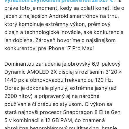
práve toto je moment, kedy sa oplatí konať. Ide o
jeden z najlepších Android smartfónov na trhu,
ktorý kombinuje extrémny výkon, prémiový
dizajn a technologické inovácie, aké konkurencia
len dobieha. Zároveň hovoríme o najsilnejšom
konkurentovi pre iPhone 17 Pro Max!
Dominantou zariadenia je obrovský 6,9-palcový
Dynamic AMOLED 2X displej s rozlíšením 3120 ×
1440 px a obnovovacou frekvenciou 120 Hz.
Obraz je dokonale plynulý, extrémne jasný (až
2600 nitov) a pripravený aj na náročné
používanie či prácu so stylusom. O výkon sa
stará najnovší procesor Snapdragon 8 Elite Gen
5 v kombinácii s 12 GB RAM, čo znamená
absolútne bezproblémový multitasking, hranie