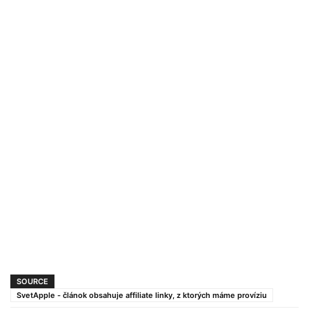
SOURCE
SvetApple - článok obsahuje affiliate linky, z ktorých máme províziu