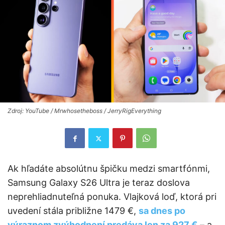
Zdroj: YouTube / Mrwhosetheboss / JerryRigEverything
Ak hľadáte absolútnu špičku medzi smartfónmi,
Samsung Galaxy S26 Ultra je teraz doslova
neprehliadnuteľná ponuka. Vlajková loď, ktorá pri
uvedení stála približne 1479 €,
sa dnes po
výraznom zvýhodnení predáva len za 927 €
– a