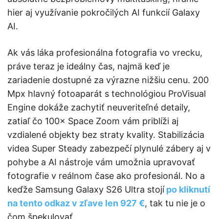
hier aj využívanie pokročilých AI funkcií Galaxy
AI.
Ak vás láka profesionálna fotografia vo vrecku,
práve teraz je ideálny čas, najmä keď je
zariadenie dostupné za výrazne nižšiu cenu. 200
Mpx hlavný fotoaparát s technológiou ProVisual
Engine dokáže zachytiť neuveriteľné detaily,
zatiaľ čo 100× Space Zoom vám priblíži aj
vzdialené objekty bez straty kvality. Stabilizácia
videa Super Steady zabezpečí plynulé zábery aj v
pohybe a AI nástroje vám umožnia upravovať
fotografie v reálnom čase ako profesionál. No a
keďže Samsung Galaxy S26 Ultra stojí
po kliknutí
na tento odkaz v zľave len 927 €
, tak tu nie je o
čom špekulovať.