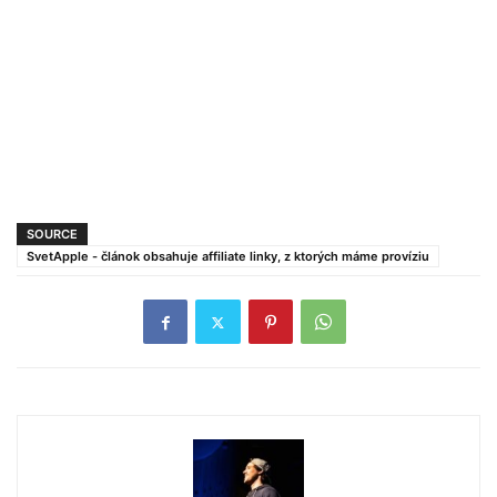
SOURCE
SvetApple - článok obsahuje affiliate linky, z ktorých máme províziu