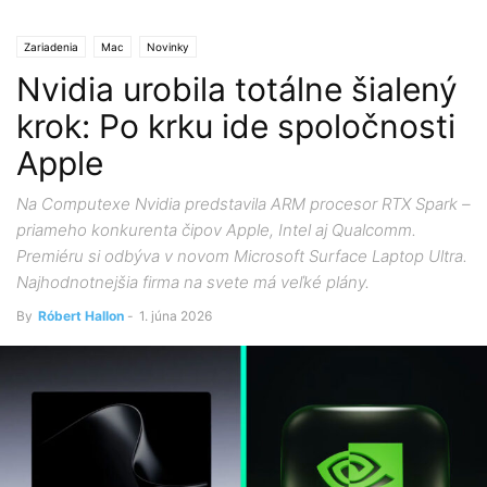
Zariadenia
Mac
Novinky
Nvidia urobila totálne šialený
krok: Po krku ide spoločnosti
Apple
Na Computexe Nvidia predstavila ARM procesor RTX Spark –
priameho konkurenta čipov Apple, Intel aj Qualcomm.
Premiéru si odbýva v novom Microsoft Surface Laptop Ultra.
Najhodnotnejšia firma na svete má veľké plány.
By
Róbert Hallon
-
1. júna 2026