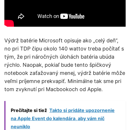
Výdrž batérie Microsoft opisuje ako „celý deň“,
no pri TDP čipu okolo 140 wattov treba počítať s
tým, že pri náročných úlohách batéria ubúda
rýchlo. Naopak, pokiaľ bude tento špičkový
notebook zaťažovaný menej, výdrž batérie môže
veľmi príjemne prekvapiť. Minimálne tak sme pri
tom zvyknutí pri Macbookoch od Apple.
Prečítajte si tiež
Takto si pridáte upozornenie
na Apple Event do kalendára, aby vám nič
neuniklo