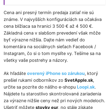
Cena ani presný termín predaja zatiaľ nie sú
známe. V najvyšších konfiguráciách sa očakáva
cena blížiaca sa hranici 3 500 € až 4 500 €.
Základná cena v slabšom prevedení však môže
byť výrazne nižšia. Dajte nám vedieť do
komentára na sociálnych sieťach Facebook /
Instagram, čo si o tom myslíte vy. Tešíme sa na
všetky vaše postrehy a názory.
Ak hľadáte
overený iPhone so zárukou
, ktorý
prešiel rukami odborníkov zo
SvetApple.sk
,
určite sa pozrite do nášho e-shopu
Loopi.sk
.
Nájdete tu starostlivo skontrolované zariadenia
za výrazne nižšie ceny než pri nových modeloch.
Ušetriť môžete
stovky eur
, no stále získate