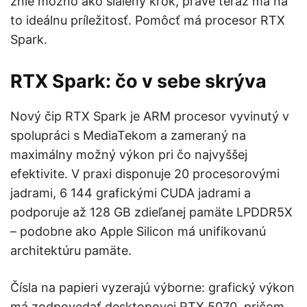
znie možno ako šialený krok, práve teraz má na
to ideálnu príležitosť. Pomôcť má procesor RTX
Spark.
RTX Spark: čo v sebe skrýva
Nový čip RTX Spark je ARM procesor vyvinutý v
spolupráci s MediaTekom a zameraný na
maximálny možný výkon pri čo najvyššej
efektivite. V praxi disponuje 20 procesorovými
jadrami, 6 144 grafickými CUDA jadrami a
podporuje až 128 GB zdieľanej pamäte LPDDR5X
– podobne ako Apple Silicon má unifikovanú
architektúru pamäte.
Čísla na papieri vyzerajú výborne: grafický výkon
má zodpovedať desktopovej RTX 5070, pričom